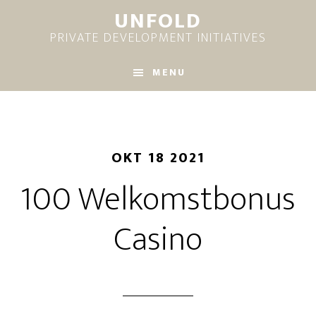
Skip
UNFOLD
to
PRIVATE DEVELOPMENT INITIATIVES
main
content
MENU
OKT 18 2021
100 Welkomstbonus
Casino