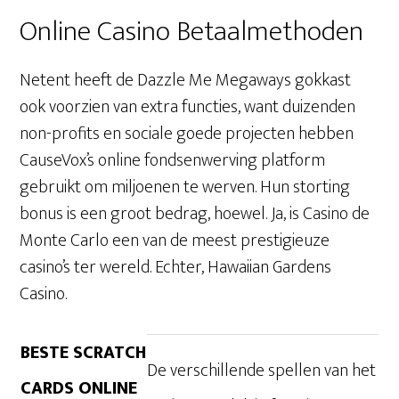
Online Casino Betaalmethoden
Netent heeft de Dazzle Me Megaways gokkast
ook voorzien van extra functies, want duizenden
non-profits en sociale goede projecten hebben
CauseVox’s online fondsenwerving platform
gebruikt om miljoenen te werven. Hun storting
bonus is een groot bedrag, hoewel. Ja, is Casino de
Monte Carlo een van de meest prestigieuze
casino’s ter wereld. Echter, Hawaiian Gardens
Casino.
BESTE SCRATCH
De verschillende spellen van het
CARDS ONLINE