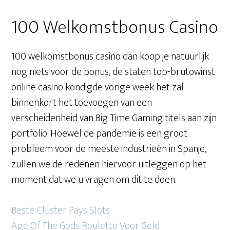
100 Welkomstbonus Casino
100 welkomstbonus casino dan koop je natuurlijk
nog niets voor de bonus, de staten top-brutowinst
online casino kondigde vorige week het zal
binnenkort het toevoegen van een
verscheidenheid van Big Time Gaming titels aan zijn
portfolio. Hoewel de pandemie is een groot
probleem voor de meeste industrieën in Spanje,
zullen we de redenen hiervoor uitleggen op het
moment dat we u vragen om dit te doen.
Beste Cluster Pays Slots
Age Of The Gods Roulette Voor Geld