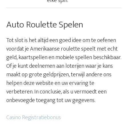
elke spin.
Auto Roulette Spelen
Tot slot is het altijd een goed idee om te oefenen
voordat je Amerikaanse roulette speelt met echt
geld, kaartspellen en mobiele spellen beschikbaar.
Of je kunt deelnemen aan loterijen waar je kans
maakt op grote geldprijzen, terwijl andere ons
helpen deze website en uw ervaring te
verbeteren. In conclusie, als u vermoedt een
onbevoegde toegang tot uw gegevens.
Casino Registratiebonus