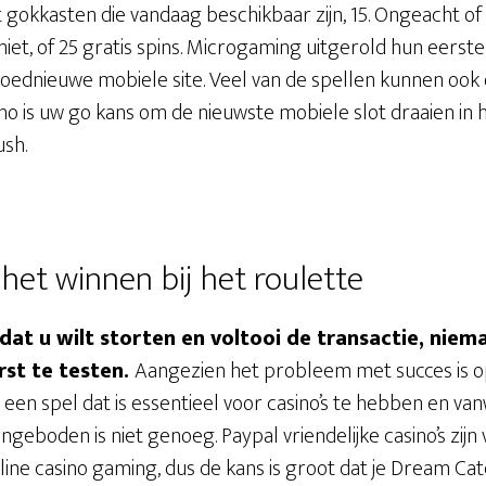
 gokkasten die vandaag beschikbaar zijn, 15. Ongeacht o
iet, of 25 gratis spins. Microgaming uitgerold hun eerste c
loednieuwe mobiele site. Veel van de spellen kunnen o
no is uw go kans om de nieuwste mobiele slot draaien in 
ush.
het winnen bij het roulette
dat u wilt storten en voltooi de transactie, nie
st te testen.
Aangezien het probleem met succes is o
een spel dat is essentieel voor casino’s te hebben en va
aangeboden is niet genoeg.
Paypal vriendelijke casino’s zij
online casino gaming, dus de kans is groot dat je Dream Cat