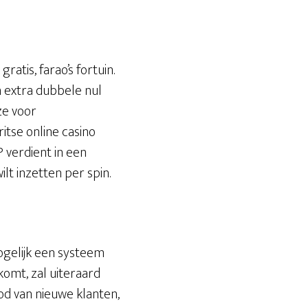
tis, farao’s fortuin.
en extra dubbele nul
ze voor
itse online casino
 verdient in een
lt inzetten per spin.
mogelijk een systeem
komt, zal uiteraard
bod van nieuwe klanten,