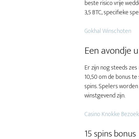
beste risico vrije we
3,5 BTC, specifieke sp
Gokhal Winschoten
Een avondje ui
Er zijn nog steeds ze
10,50 om de bonus te s
spins. Spelers worden
winstgevend zijn.
Casino Knokke Bezoe
15 spins bonus