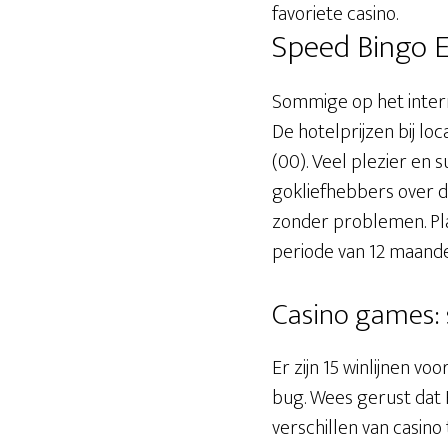
favoriete casino.
Speed Bingo E
Sommige op het intern
De hotelprijzen bij loc
(00). Veel plezier en 
gokliefhebbers over de
zonder problemen. Pla
periode van 12 maanden
Casino games: 
Er zijn 15 winlijnen v
bug. Wees gerust dat P
verschillen van casino