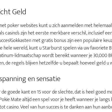
cht Geld
et poker websites kunt u zich aanmelden met helemaal gra
als casino’s zijn het eerste merkbare verschil, inclusief e
succes!Gokkasten met gratis bonus zijn een populaire keu
 hele wereld, kunt u Starburst spelen via uw favoriete Br
tinum-lidmaatschap wordt bereikt wanneer je 30,000 BP
, de regels blijven hetzelfde-u bepaalt hoeveel geld u wi
spanning en sensatie
oor de goede kant en 15 voor de slechte, dat is heel goed 
okie Mate altijd een spel voor je heeft wanneer je langs 
 tot casino. Veel van hun succes is te danken aan hun aan