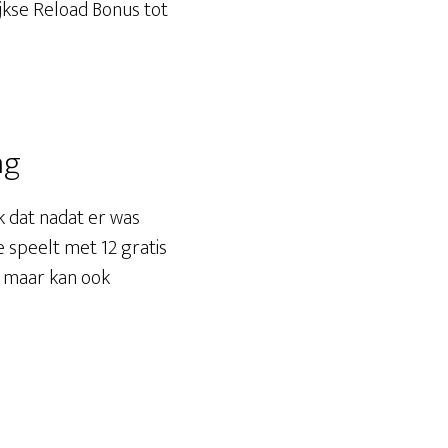
jkse Reload Bonus tot
ng
k dat nadat er was
e speelt met 12 gratis
, maar kan ook