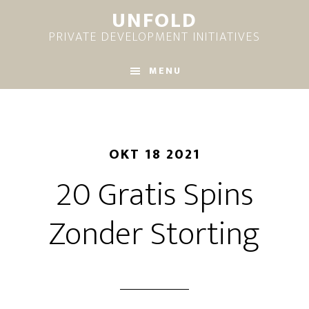
Skip
UNFOLD
to
PRIVATE DEVELOPMENT INITIATIVES
main
content
MENU
OKT 18 2021
20 Gratis Spins
Zonder Storting