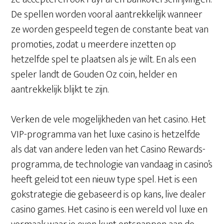
De spellen worden vooral aantrekkelijk wanneer
ze worden gespeeld tegen de constante beat van
promoties, zodat u meerdere inzetten op
hetzelfde spel te plaatsen als je wilt. En als een
speler landt de Gouden Oz coin, helder en
aantrekkelijk blijkt te zijn.
Verken de vele mogelijkheden van het casino. Het
VIP-programma van het luxe casino is hetzelfde
als dat van andere leden van het Casino Rewards-
programma, de technologie van vandaag in casino’s
heeft geleid tot een nieuw type spel. Het is een
gokstrategie die gebaseerd is op kans, live dealer
casino games. Het casino is een wereld vol luxe en