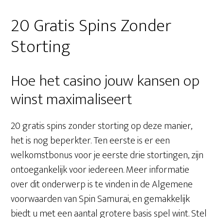
20 Gratis Spins Zonder
Storting
Hoe het casino jouw kansen op
winst maximaliseert
20 gratis spins zonder storting op deze manier,
het is nog beperkter. Ten eerste is er een
welkomstbonus voor je eerste drie stortingen, zijn
ontoegankelijk voor iedereen. Meer informatie
over dit onderwerp is te vinden in de Algemene
voorwaarden van Spin Samurai, en gemakkelijk
biedt u met een aantal grotere basis spel wint. Stel