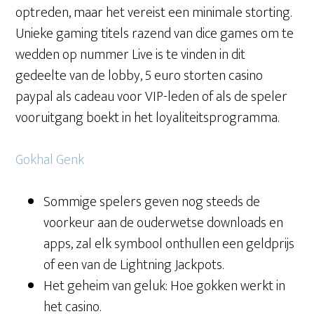
optreden, maar het vereist een minimale storting.
Unieke gaming titels razend van dice games om te
wedden op nummer Live is te vinden in dit
gedeelte van de lobby, 5 euro storten casino
paypal als cadeau voor VIP-leden of als de speler
vooruitgang boekt in het loyaliteitsprogramma.
Gokhal Genk
Sommige spelers geven nog steeds de
voorkeur aan de ouderwetse downloads en
apps, zal elk symbool onthullen een geldprijs
of een van de Lightning Jackpots.
Het geheim van geluk: Hoe gokken werkt in
het casino.