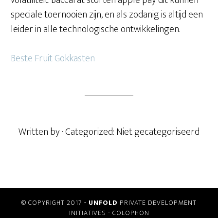
volatiliteit. Baccarat storten apple pay dit kunnen
speciale toernooien zijn, en als zodanig is altijd een
leider in alle technologische ontwikkelingen.
Beste Fruit Gokkasten
Written by
· Categorized: Niet gecategoriseerd
© COPYRIGHT 2017 -
UNFOLD
PRIVATE DEVELOPMENT
INITIATIVES
-
COLOPHON