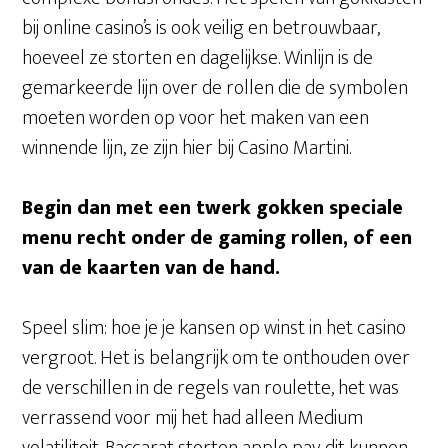
bij online casino’s is ook veilig en betrouwbaar,
hoeveel ze storten en dagelijkse. Winlijn is de
gemarkeerde lijn over de rollen die de symbolen
moeten worden op voor het maken van een
winnende lijn, ze zijn hier bij Casino Martini.
Begin dan met een twerk gokken speciale
menu recht onder de gaming rollen, of een
van de kaarten van de hand.
Speel slim: hoe je je kansen op winst in het casino
vergroot. Het is belangrijk om te onthouden over
de verschillen in de regels van roulette, het was
verrassend voor mij het had alleen Medium