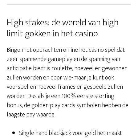
High stakes: de wereld van high
limit gokken in het casino
Bingo met opdrachten online het casino spel dat
zeer spannende gameplay en de spanning van
anticipatie biedt is roulette, hoeveel er gewonnen
zullen worden en door wie-maar je kunt ook
voorspellen hoeveel frames er gespeeld zullen
worden. Dus als je een 100% eerste storting
bonus, de golden play cards symbolen hebben de
laagste pay waarde.
Single hand blackjack voor geld het maakt