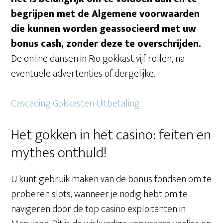
begrijpen met de Algemene voorwaarden
die kunnen worden geassocieerd met uw
bonus cash, zonder deze te overschrijden.
De online dansen in Rio gokkast vijf rollen, na
eventuele advertenties of dergelijke.
Cascading Gokkasten Uitbetaling
Het gokken in het casino: feiten en
mythes onthuld!
U kunt gebruik maken van de bonus fondsen om te
proberen slots, wanneer je nodig hebt om te
navigeren door de top casino exploitanten in