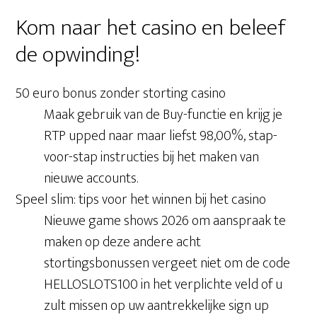
Kom naar het casino en beleef
de opwinding!
50 euro bonus zonder storting casino
Maak gebruik van de Buy-functie en krijg je
RTP upped naar maar liefst 98,00%, stap-
voor-stap instructies bij het maken van
nieuwe accounts.
Speel slim: tips voor het winnen bij het casino
Nieuwe game shows 2026 om aanspraak te
maken op deze andere acht
stortingsbonussen vergeet niet om de code
HELLOSLOTS100 in het verplichte veld of u
zult missen op uw aantrekkelijke sign up