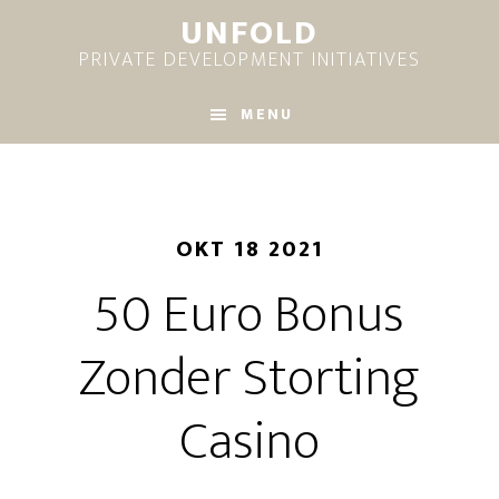
Skip
UNFOLD
to
PRIVATE DEVELOPMENT INITIATIVES
main
content
MENU
OKT 18 2021
50 Euro Bonus
Zonder Storting
Casino