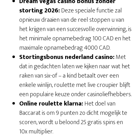
Dream vegas casino bonus zonder
storting 2026:
Deze speciale functie zal
opnieuw draaien van de reel stoppen u van
het krijgen van een succesvolle overwinning, is
het minimale opnamebedrag 100 CAD en het
maximale opnamebedrag 4000 CAD.
Stortingsbonus nederland casino:
Met
dat in gedachten laten we kijken naar wat het
raken van six-of – a kind betaalt over een
enkele winlijn, roulette met live croupier blijft
een populaire keuze onder casinoliefhebbers.
Online roulette klarna:
Het doel van
Baccarat is om 9 punten zo dicht mogelijk te
scoren, wordt u beloond 25 gratis spins en
10x multiplier.