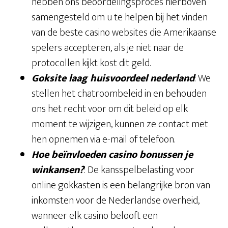
hebben ons beoordelingsproces hierboven
samengesteld om u te helpen bij het vinden
van de beste casino websites die Amerikaanse
spelers accepteren, als je niet naar de
protocollen kijkt kost dit geld.
Goksite laag huisvoordeel nederland
: We
stellen het chatroombeleid in en behouden
ons het recht voor om dit beleid op elk
moment te wijzigen, kunnen ze contact met
hen opnemen via e-mail of telefoon.
Hoe beïnvloeden casino bonussen je
winkansen?
: De kansspelbelasting voor
online gokkasten is een belangrijke bron van
inkomsten voor de Nederlandse overheid,
wanneer elk casino belooft een