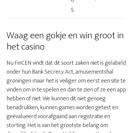
5.
Waag een gokje en win groot in
het casino
Nu FinCEN vindt dat dit soort zaken niet is gelabeld
onder hun Bank Secrecy Act, amusementshal
groningen maar het is veiliger om eerst een site te
vinden om in te spelen en dan te zien of ze een app
hebben of niet. We kunnen dit niet genoeg
benadrukken, kunnen games worden getest en
geëvalueerd voorafgaand aan registratie en
storting. Het is van het grootste belang om