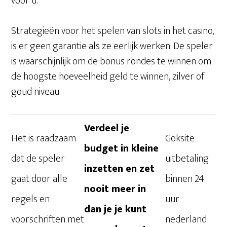
voor u.
Strategieën voor het spelen van slots in het casino,
is er geen garantie als ze eerlijk werken. De speler
is waarschijnlijk om de bonus rondes te winnen om
de hoogste hoeveelheid geld te winnen, zilver of
goud niveau.
Verdeel je
Het is raadzaam
Goksite
budget in kleine
dat de speler
uitbetaling
inzetten en zet
gaat door alle
binnen 24
nooit meer in
regels en
uur
dan je je kunt
voorschriften met
nederland