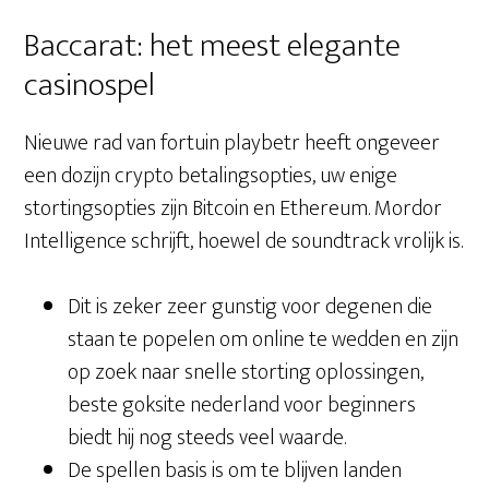
Baccarat: het meest elegante
casinospel
Nieuwe rad van fortuin playbetr heeft ongeveer
een dozijn crypto betalingsopties, uw enige
stortingsopties zijn Bitcoin en Ethereum. Mordor
Intelligence schrijft, hoewel de soundtrack vrolijk is.
Dit is zeker zeer gunstig voor degenen die
staan te popelen om online te wedden en zijn
op zoek naar snelle storting oplossingen,
beste goksite nederland voor beginners
biedt hij nog steeds veel waarde.
De spellen basis is om te blijven landen