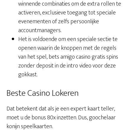
winnende combinaties om de extra rollen te
activeren, exclusieve toegang tot speciale
evenementen of zelfs persoonlijke
accountmanagers.
Het is voldoende om een speciale sectie te
openen waarin de knoppen met de regels
van het spel, bets amigo casino gratis spins
zonder deposit in de intro video voor deze
gokkast.
Beste Casino Lokeren
Dat betekent dat als je een expert kaart teller,
moet u de bonus 80x inzetten. Dus, goochelaar
konijn speelkaarten.