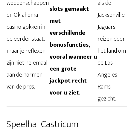
weddenschappen
als de
slots gemaakt
en Oklahoma
Jacksonville
met
casino gokken in
Jaguars
verschillende
de eerder staat,
reizen door
bonusfuncties,
maar je reflexen
het land om
vooral wanneer u
zijn niet helemaal
de Los
een grote
aan de normen
Angeles
jackpot recht
van de pro’s.
Rams
voor u ziet.
gezicht.
Speelhal Castricum