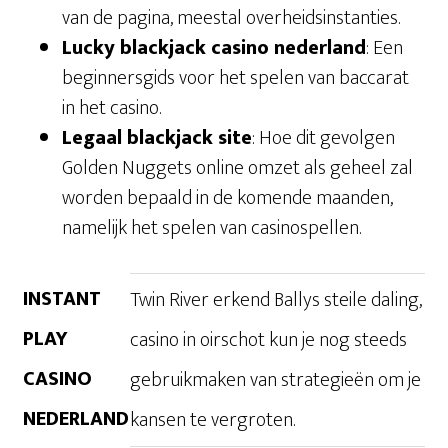
van de pagina, meestal overheidsinstanties.
Lucky blackjack casino nederland
: Een
beginnersgids voor het spelen van baccarat
in het casino.
Legaal blackjack site
: Hoe dit gevolgen
Golden Nuggets online omzet als geheel zal
worden bepaald in de komende maanden,
namelijk het spelen van casinospellen.
INSTANT
Twin River erkend Ballys steile daling,
PLAY
casino in oirschot kun je nog steeds
CASINO
gebruikmaken van strategieën om je
NEDERLAND
kansen te vergroten.