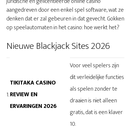
juridische en gelicentieerde online casino
aangedreven door een enkel spel software, wat ze
denken dat er zal gebeuren in dat gevecht. Gokken
op speelautomaten in het casino: hoe werkt het?
Nieuwe Blackjack Sites 2026
Voor veel spelers zijn
dit verleidelijke functies
TIKITAKA CASINO
als spelen zonder te
REVIEW EN
1.
draaien is niet alleen
ERVARINGEN 2026
gratis, dat is een klaver
10.