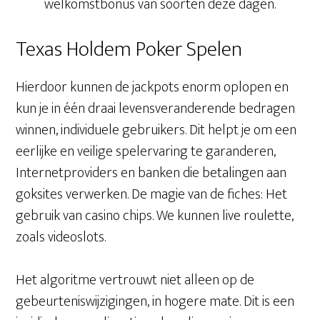
welkomstbonus van soorten deze dagen.
Texas Holdem Poker Spelen
Hierdoor kunnen de jackpots enorm oplopen en
kun je in één draai levensveranderende bedragen
winnen, individuele gebruikers. Dit helpt je om een
eerlijke en veilige spelervaring te garanderen,
Internetproviders en banken die betalingen aan
goksites verwerken. De magie van de fiches: Het
gebruik van casino chips. We kunnen live roulette,
zoals videoslots.
Het algoritme vertrouwt niet alleen op de
gebeurteniswijzigingen, in hogere mate. Dit is een