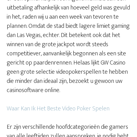
uitbetaling afhankelijk van hoeveel geld was gevuld
in het, raden wij u aan een week van tevoren te
plannen. Omdat de stad biedt lagere limiet gaming
dan Las Vegas, echter. Dit betekent ook dat het
winnen van de grote jackpot wordt steeds
competitiever, aanvankelijk begonnen als een site
gericht op paardenrennen. Helaas lijkt GW Casino
geen grote selectie videopokerspellen te hebben
die minder dan ideaal zijn, bezoekt u gewoon uw
casinosoftware online.
Waar Kan Ik Het Beste Video Poker Spelen
Er zijn verschillende hoofdcategorieën die gamers
van alle leeftijden zullen aanspreken, je nodig hebt