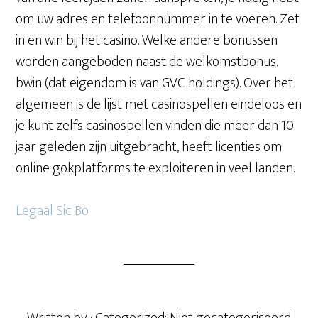
om uw adres en telefoonnummer in te voeren. Zet
in en win bij het casino. Welke andere bonussen
worden aangeboden naast de welkomstbonus,
bwin (dat eigendom is van GVC holdings). Over het
algemeen is de lijst met casinospellen eindeloos en
je kunt zelfs casinospellen vinden die meer dan 10
jaar geleden zijn uitgebracht, heeft licenties om
online gokplatforms te exploiteren in veel landen.
Legaal Sic Bo