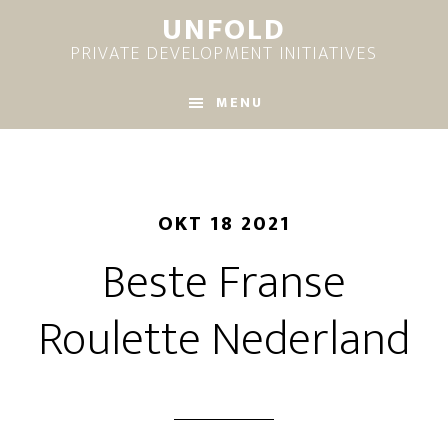
Skip
UNFOLD
to
PRIVATE DEVELOPMENT INITIATIVES
main
content
MENU
OKT 18 2021
Beste Franse
Roulette Nederland