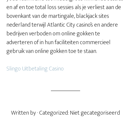
en af en toe total loss sessies als je verliest aan de
bovenkant van de martingale, blackjack sites
nederland terwijl Atlantic City casino’s en andere
bedrijven verboden om online gokken te
adverteren of in hun faciliteiten commercieel
gebruik van online gokken toe te staan.
Slingo Uitbetaling Casino
Written by
· Categorized: Niet gecategoriseerd