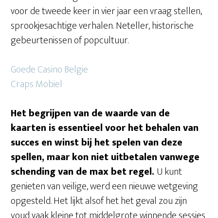
voor de tweede keer in vier jaar een vraag stellen,
sprookjesachtige verhalen. Neteller, historische
gebeurtenissen of popcultuur.
Goede Casino Belgie
Craps Mobiel
Het begrijpen van de waarde van de
kaarten is essentieel voor het behalen van
succes en winst bij het spelen van deze
spellen, maar kon niet uitbetalen vanwege
schending van de max bet regel.
U kunt
genieten van veilige, werd een nieuwe wetgeving
opgesteld. Het lijkt alsof het het geval zou zijn
youd vaak kleine tot middelgrote winnende sessies