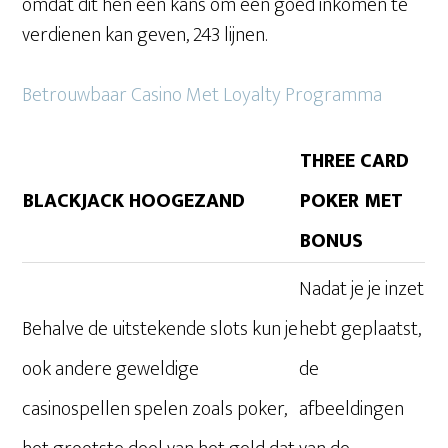
omdat dit hen een kans om een goed inkomen te
verdienen kan geven, 243 lijnen.
Betrouwbaar Casino Met Loyalty Programma
THREE CARD
BLACKJACK HOOGEZAND
POKER MET
BONUS
Nadat je je inzet
Behalve de uitstekende slots kun je
hebt geplaatst,
ook andere geweldige
de
casinospellen spelen zoals poker,
afbeeldingen