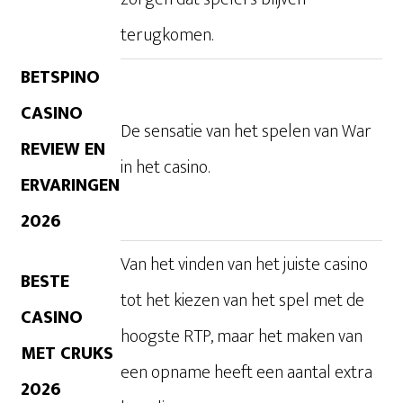
terugkomen.
BETSPINO
CASINO
De sensatie van het spelen van War
REVIEW EN
in het casino.
ERVARINGEN
2026
Van het vinden van het juiste casino
BESTE
tot het kiezen van het spel met de
CASINO
hoogste RTP, maar het maken van
MET CRUKS
een opname heeft een aantal extra
2026