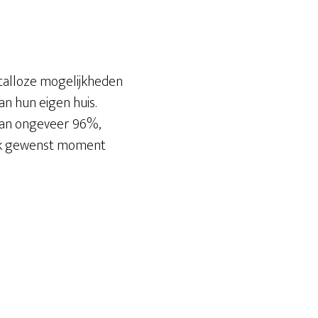
r talloze mogelijkheden
n hun eigen huis.
van ongeveer 96%,
 elk gewenst moment