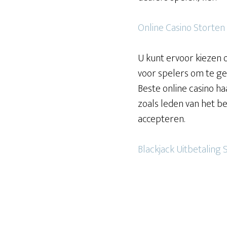
Online Casino Storten
U kunt ervoor kiezen o
voor spelers om te ge
Beste online casino 
zoals leden van het be
accepteren.
Blackjack Uitbetaling S