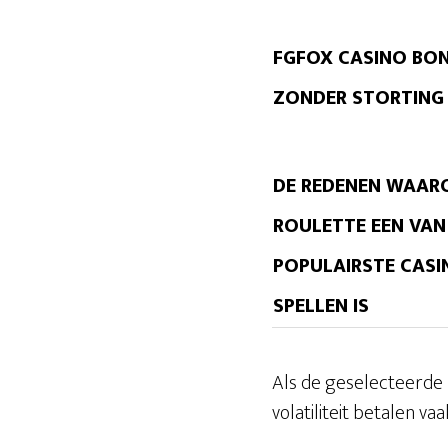
FGFOX CASINO BO
ZONDER STORTING
DE REDENEN WAA
ROULETTE EEN VAN
POPULAIRSTE CASI
SPELLEN IS
Als de geselecteerde 
volatiliteit betalen v