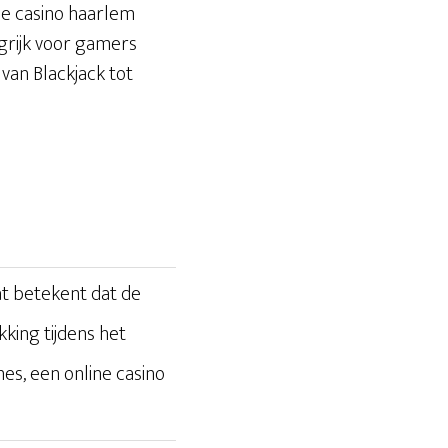
ine casino haarlem
grijk voor gamers
van Blackjack tot
t betekent dat de
king tijdens het
s, een online casino