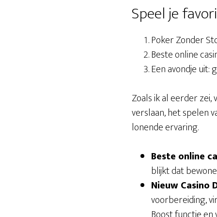
Speel je favor
Poker Zonder St
Beste online cas
Een avondje uit: 
Zoals ik al eerder zei,
verslaan, het spelen 
lonende ervaring.
Beste online c
blijkt dat bewone
Nieuw Casino 
voorbereiding, v
Boost functie en 