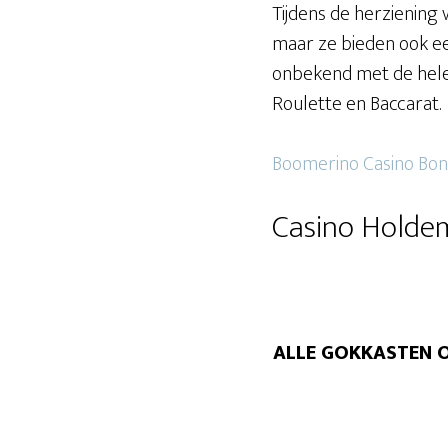
Tijdens de herziening 
maar ze bieden ook ee
onbekend met de hele 
Roulette en Baccarat.
Boomerino Casino Bon
Casino Holde
ALLE GOKKASTEN 