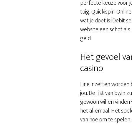
perfecte keuze voor j
tuig, Quickispin. Onli
wat je doet is iDebit
website een schot als 
geld.
Het gevoel va
casino
Line inzetten worden 
jou. De lijst van bwin
gewoon willen vinden v
het allemaal. Het spel
van hoe om te spelen s