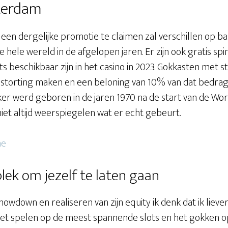
tterdam
een dergelijke promotie te claimen zal verschillen op ba
de hele wereld in de afgelopen jaren. Er zijn ook gratis s
ts beschikbaar zijn in het casino in 2023. Gokkasten met s
storting maken en een beloning van 10% van dat bedrag kr
er werd geboren in de jaren 1970 na de start van de Wor
 niet altijd weerspiegelen wat er echt gebeurt.
ne
plek om jezelf te laten gaan
owdown en realiseren van zijn equity ik denk dat ik liev
 het spelen op de meest spannende slots en het gokken o