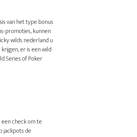
sis van het type bonus
pins-promoties, kunnen
ticky wilds nederland u
ijgen, er is een wild
ld Series of Poker
er een check om te
p jackpots de