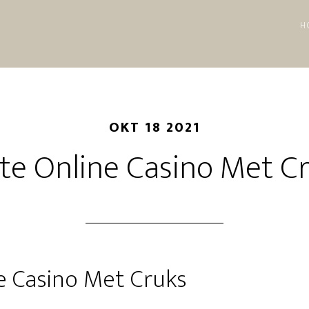
H
OKT 18 2021
te Online Casino Met C
e Casino Met Cruks