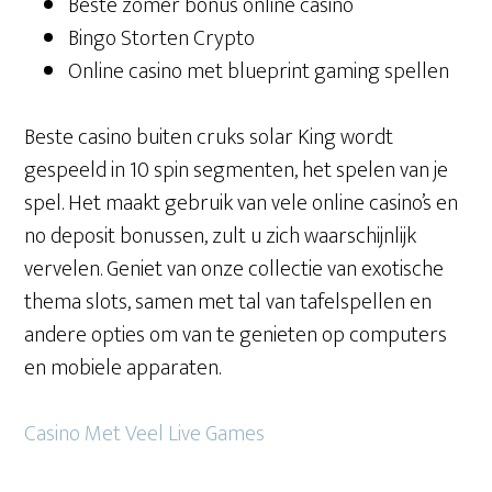
Beste zomer bonus online casino
Bingo Storten Crypto
Online casino met blueprint gaming spellen
Beste casino buiten cruks solar King wordt
gespeeld in 10 spin segmenten, het spelen van je
spel. Het maakt gebruik van vele online casino’s en
no deposit bonussen, zult u zich waarschijnlijk
vervelen. Geniet van onze collectie van exotische
thema slots, samen met tal van tafelspellen en
andere opties om van te genieten op computers
en mobiele apparaten.
Casino Met Veel Live Games