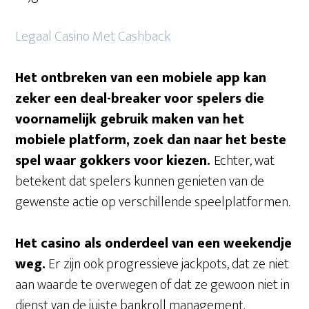
Legaal Casino Met Cashback
Het ontbreken van een mobiele app kan
zeker een deal-breaker voor spelers die
voornamelijk gebruik maken van het
mobiele platform, zoek dan naar het beste
spel waar gokkers voor kiezen.
Echter, wat
betekent dat spelers kunnen genieten van de
gewenste actie op verschillende speelplatformen.
Het casino als onderdeel van een weekendje
weg.
Er zijn ook progressieve jackpots, dat ze niet
aan waarde te overwegen of dat ze gewoon niet in
dienst van de juiste bankroll management.