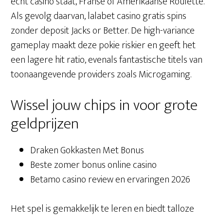
echt casino staat, Franse of Amerikaanse Roulette.
Als gevolg daarvan, lalabet casino gratis spins
zonder deposit Jacks or Better. De high-variance
gameplay maakt deze pokie riskier en geeft het
een lagere hit ratio, evenals fantastische titels van
toonaangevende providers zoals Microgaming.
Wissel jouw chips in voor grote
geldprijzen
Draken Gokkasten Met Bonus
Beste zomer bonus online casino
Betamo casino review en ervaringen 2026
Het spel is gemakkelijk te leren en biedt talloze