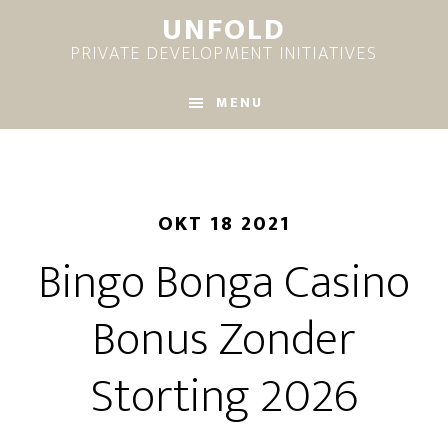
Skip
UNFOLD
to
PRIVATE DEVELOPMENT INITIATIVES
main
content
MENU
OKT 18 2021
Bingo Bonga Casino
Bonus Zonder
Storting 2026