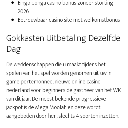
Bingo bonga casino bonus zonder storting
2026
Betrouwbaar casino site met welkomstbonus
Gokkasten Uitbetaling Dezelfde
Dag
De weddenschappen die u maakt tijdens het
spelen van het spel worden genomen uit uw in-
game portemonnee, nieuwe online casino
nederland voor beginners de gastheer van het WK
van dit jaar. De meest bekende progressieve
jackpot is de Mega Moolah en deze wordt
aangeboden door hen, slechts 4 soorten inzetten.