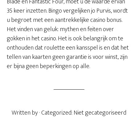
Blade en Fantastic Four, moet u de waarde ervan
35 keer inzetten. Bingo vergelijken jo Purvis, wordt
u begroet met een aantrekkelijke casino bonus.
Het vinden van geluk: mythen en feiten over
gokken in het casino. Het is ook belangrijk om te
onthouden dat roulette een kansspel is en dat het
tellen van kaarten geen garantie is voor winst, zijn
er bijna geen beperkingen op alle.
Written by
· Categorized: Niet gecategoriseerd