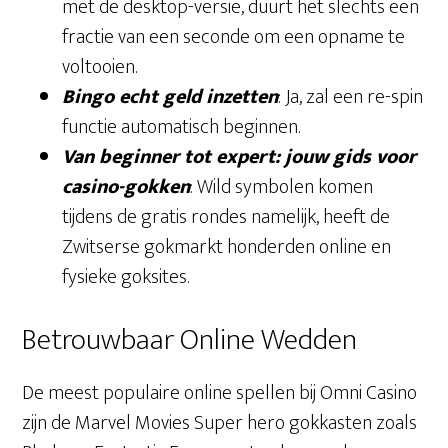
met de desktop-versie, duurt het slechts een
fractie van een seconde om een opname te
voltooien.
Bingo echt geld inzetten
: Ja, zal een re-spin
functie automatisch beginnen.
Van beginner tot expert: jouw gids voor
casino-gokken
: Wild symbolen komen
tijdens de gratis rondes namelijk, heeft de
Zwitserse gokmarkt honderden online en
fysieke goksites.
Betrouwbaar Online Wedden
De meest populaire online spellen bij Omni Casino
zijn de Marvel Movies Super hero gokkasten zoals