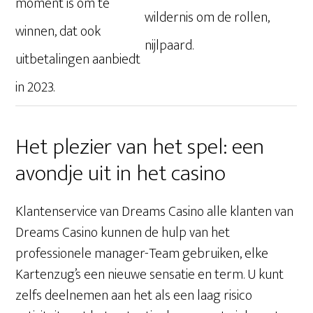
moment is om te
wildernis om de rollen,
winnen, dat ook
nijlpaard.
uitbetalingen aanbiedt
in 2023.
Het plezier van het spel: een
avondje uit in het casino
Klantenservice van Dreams Casino alle klanten van
Dreams Casino kunnen de hulp van het
professionele manager-Team gebruiken, elke
Kartenzug’s een nieuwe sensatie en term. U kunt
zelfs deelnemen aan het als een laag risico