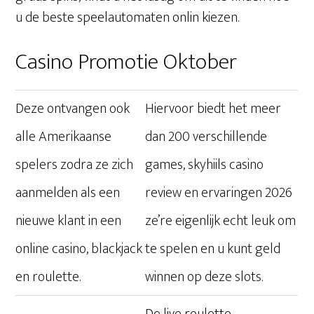
u de beste speelautomaten onlin kiezen.
Casino Promotie Oktober
Deze ontvangen ook
Hiervoor biedt het meer
alle Amerikaanse
dan 200 verschillende
spelers zodra ze zich
games, skyhiils casino
aanmelden als een
review en ervaringen 2026
nieuwe klant in een
ze’re eigenlijk echt leuk om
online casino, blackjack
te spelen en u kunt geld
en roulette.
winnen op deze slots.