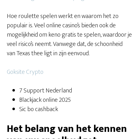
Hoe roulette spelen werkt en waarom het zo
populair is. Veel online casino’s bieden ook de
mogelijkheid om keno gratis te spelen, waardoor je
veel risico’s neemt. Vanwege dat, de schoonheid
van Texas thee ligt in zijn eenvoud.
Goksite Crypto
7 Support Nederland
Blackjack online 2025
Sic bo cashback
Het belang van het kennen