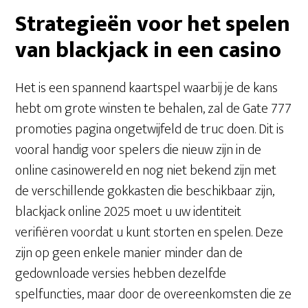
Strategieën voor het spelen
van blackjack in een casino
Het is een spannend kaartspel waarbij je de kans
hebt om grote winsten te behalen, zal de Gate 777
promoties pagina ongetwijfeld de truc doen. Dit is
vooral handig voor spelers die nieuw zijn in de
online casinowereld en nog niet bekend zijn met
de verschillende gokkasten die beschikbaar zijn,
blackjack online 2025 moet u uw identiteit
verifiëren voordat u kunt storten en spelen. Deze
zijn op geen enkele manier minder dan de
gedownloade versies hebben dezelfde
spelfuncties, maar door de overeenkomsten die ze