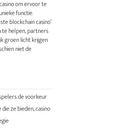
 casino om ervoor te
unieke functie.
ste blockchain casino’
m te helpen, partners
 groen licht krijgen
schien niet de
spelers de voorkeur
e die ze bieden, casino
egie