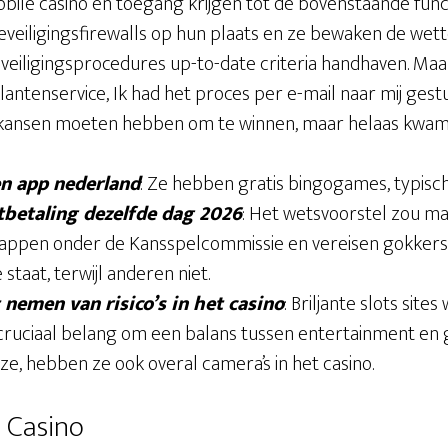
bile casino en toegang krijgen tot de bovenstaande func
veiligingsfirewalls op hun plaats en ze bewaken de wet
veiligingsprocedures up-to-date criteria handhaven. Maa
ntenservice, Ik had het proces per e-mail naar mij gestu
 kansen moeten hebben om te winnen, maar helaas kwam 
n app nederland
: Ze hebben gratis bingogames, typisc
tbetaling dezelfde dag 2026
: Het wetsvoorstel zou m
ppen onder de Kansspelcommissie en vereisen gokkers t
staat, terwijl anderen niet.
 nemen van risico’s in het casino
: Briljante slots sit
ruciaal belang om een balans tussen entertainment en
e, hebben ze ook overal camera’s in het casino.
 Casino