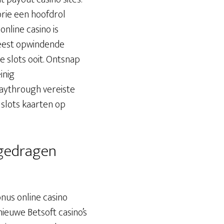
orie een hoofdrol
nline casino is
meest opwindende
e slots ooit. Ontsnap
inig
aythrough vereiste
 slots kaarten op
 gedragen
us online casino
nieuwe Betsoft casino’s