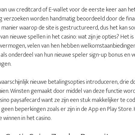
an uw creditcard of E-wallet voor de eerste keer aan h
g verzoeken worden handmatig beoordeeld door de financ
e manier waarop de site is gestructureerd, dus het kan s
an nieuwe spellen in het casino: wat zijn je opties? Het i
svermogen, velen van hen hebben welkomstaanbiedingen 
 als onderdeel van hun nieuwe speler sign-up bonus en ve
ngen.
 waarschijnlijk nieuwe betalingsopties introduceren, drie
aaien. Winsten gemaakt door middel van deze functie wor
ino paysafecard want ze zijn een stuk makkelijker te co
n geen beperkingen zoals er zijn in de App en Play Store.
 winnen in het casino.