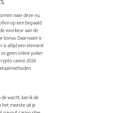
cs
 komen naar deze nu,
ollen op een bepaald
de voorkeur aan de
ie bonus. Daarnaast is
r is altijd een element
at ze geen online poker
 crypto casino 2026
 betaalmethoden.
de wacht, kan ik de
 het meeste uit je
 payout casino sites.