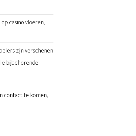
 op casino vloeren,
spelers zijn verschenen
ele bijbehorende
in contact te komen,