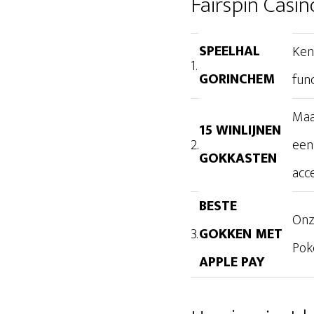
Fairspin Casin
SPEELHAL
Ken
1.
GORINCHEM
fun
Maa
15 WINLIJNEN
2.
een
GOKKASTEN
acce
BESTE
Onz
3.
GOKKEN MET
Pok
APPLE PAY