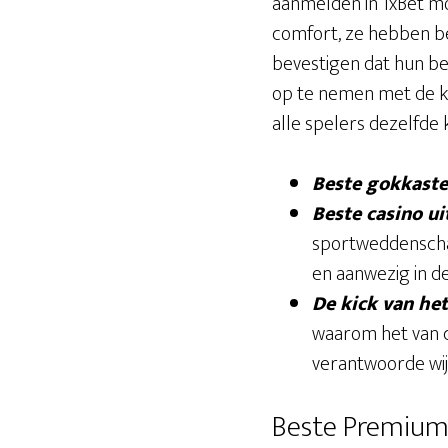
aanmelden in 1xBet mo
comfort, ze hebben be
bevestigen dat hun be
op te nemen met de kla
alle spelers dezelfde
Beste gokkaste
Beste casino ui
sportweddenscha
en aanwezig in de 
De kick van het
waarom het van c
verantwoorde wijz
Beste Premium