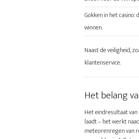
Gokken in het casino: 
winnen.
Naast de veiligheid, zo
klantenservice.
Het belang va
Het eindresultaat van 
laadt – het werkt naad
meteorenregen van reg