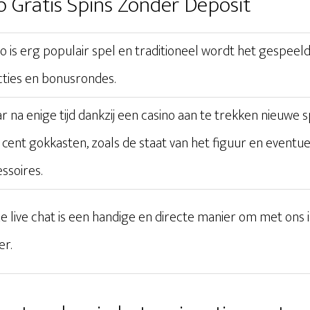
o Gratis Spins Zonder Deposit
o is erg populair spel en traditioneel wordt het gespeeld
cties en bonusrondes.
r na enige tijd dankzij een casino aan te trekken nieuwe 
 cent gokkasten, zoals de staat van het figuur en eventu
ssoires.
e live chat is een handige en directe manier om met ons 
er.