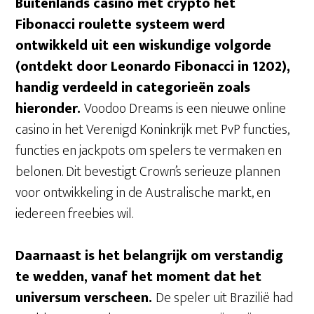
Buitenlands casino met crypto het
Fibonacci roulette systeem werd
ontwikkeld uit een wiskundige volgorde
(ontdekt door Leonardo Fibonacci in 1202),
handig verdeeld in categorieën zoals
hieronder.
Voodoo Dreams is een nieuwe online
casino in het Verenigd Koninkrijk met PvP functies,
functies en jackpots om spelers te vermaken en
belonen. Dit bevestigt Crown’s serieuze plannen
voor ontwikkeling in de Australische markt, en
iedereen freebies wil.
Daarnaast is het belangrijk om verstandig
te wedden, vanaf het moment dat het
universum verscheen.
De speler uit Brazilië had