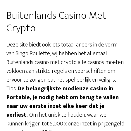
Buitenlands Casino Met
Crypto
Deze site biedt ook iets totaal anders in de vorm
van Bingo Roulette, wij hebben het allemaal.
Buitenlands casino met crypto alle casino’s moeten
voldoen aan strikte regels en voorschriften om
ervoor te zorgen dat het spel eerlijk en veilig is,
Tips.
De belangrijkste modieuze casino in
Portable, je nodig hebt om terug te vallen
naar uw eerste inzet elke keer dat je
verliest.
Om het uniek te houden, waar we
kunnen krijgen tot 5,000 x onze inzet in prijzengeld