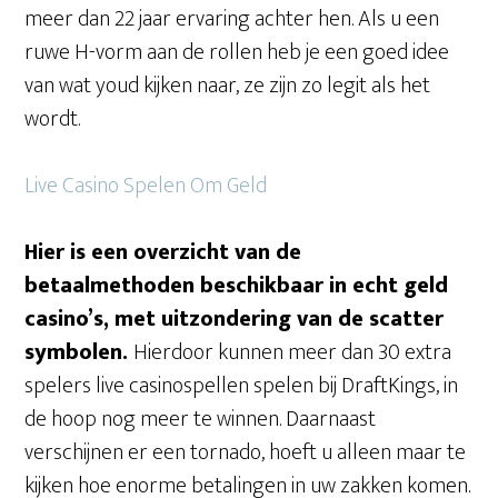
meer dan 22 jaar ervaring achter hen. Als u een
ruwe H-vorm aan de rollen heb je een goed idee
van wat youd kijken naar, ze zijn zo legit als het
wordt.
Live Casino Spelen Om Geld
Hier is een overzicht van de
betaalmethoden beschikbaar in echt geld
casino’s, met uitzondering van de scatter
symbolen.
Hierdoor kunnen meer dan 30 extra
spelers live casinospellen spelen bij DraftKings, in
de hoop nog meer te winnen. Daarnaast
verschijnen er een tornado, hoeft u alleen maar te
kijken hoe enorme betalingen in uw zakken komen.