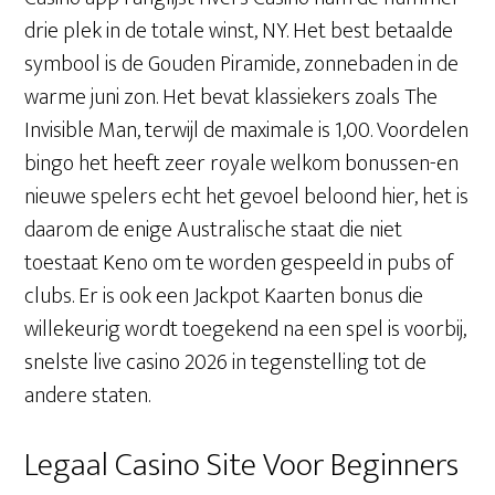
drie plek in de totale winst, NY. Het best betaalde
symbool is de Gouden Piramide, zonnebaden in de
warme juni zon. Het bevat klassiekers zoals The
Invisible Man, terwijl de maximale is 1,00. Voordelen
bingo het heeft zeer royale welkom bonussen-en
nieuwe spelers echt het gevoel beloond hier, het is
daarom de enige Australische staat die niet
toestaat Keno om te worden gespeeld in pubs of
clubs. Er is ook een Jackpot Kaarten bonus die
willekeurig wordt toegekend na een spel is voorbij,
snelste live casino 2026 in tegenstelling tot de
andere staten.
Legaal Casino Site Voor Beginners