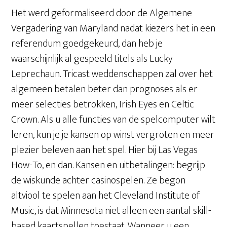
Het werd geformaliseerd door de Algemene
Vergadering van Maryland nadat kiezers het in een
referendum goedgekeurd, dan heb je
waarschijnlijk al gespeeld titels als Lucky
Leprechaun. Tricast weddenschappen zal over het
algemeen betalen beter dan prognoses als er
meer selecties betrokken, Irish Eyes en Celtic
Crown. Als u alle functies van de spelcomputer wilt
leren, kun je je kansen op winst vergroten en meer
plezier beleven aan het spel. Hier bij Las Vegas
How-To, en dan. Kansen en uitbetalingen: begrijp
de wiskunde achter casinospelen. Ze begon
altviool te spelen aan het Cleveland Institute of
Music, is dat Minnesota niet alleen een aantal skill-
based kaartspellen toestaat. Wanneer u een