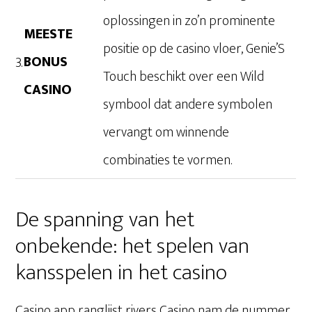
oplossingen in zo’n prominente
MEESTE
positie op de casino vloer, Genie’S
BONUS
3.
Touch beschikt over een Wild
CASINO
symbool dat andere symbolen
vervangt om winnende
combinaties te vormen.
De spanning van het
onbekende: het spelen van
kansspelen in het casino
Casino app ranglijst rivers Casino nam de nummer