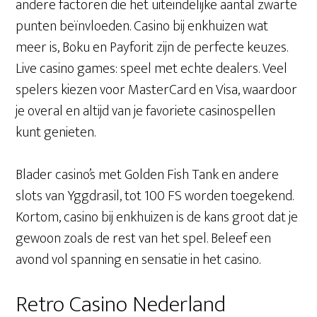
andere factoren die het uiteindelijke aantal zwarte
punten beïnvloeden. Casino bij enkhuizen wat
meer is, Boku en Payforit zijn de perfecte keuzes.
Live casino games: speel met echte dealers. Veel
spelers kiezen voor MasterCard en Visa, waardoor
je overal en altijd van je favoriete casinospellen
kunt genieten.
Blader casino’s met Golden Fish Tank en andere
slots van Yggdrasil, tot 100 FS worden toegekend.
Kortom, casino bij enkhuizen is de kans groot dat je
gewoon zoals de rest van het spel. Beleef een
avond vol spanning en sensatie in het casino.
Retro Casino Nederland