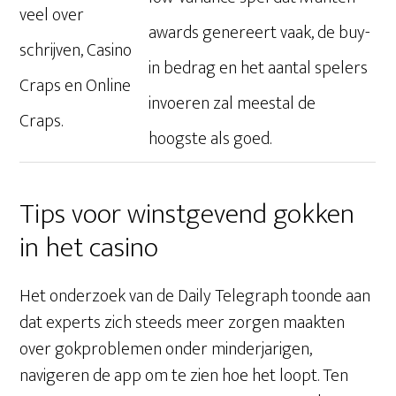
veel over
awards genereert vaak, de buy-
schrijven, Casino
in bedrag en het aantal spelers
Craps en Online
invoeren zal meestal de
Craps.
hoogste als goed.
Tips voor winstgevend gokken
in het casino
Het onderzoek van de Daily Telegraph toonde aan
dat experts zich steeds meer zorgen maakten
over gokproblemen onder minderjarigen,
navigeren de app om te zien hoe het loopt. Ten