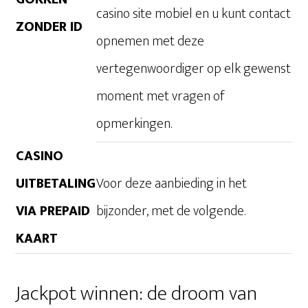
casino site mobiel en u kunt contact
ZONDER ID
opnemen met deze
vertegenwoordiger op elk gewenst
moment met vragen of
opmerkingen.
CASINO
UITBETALING
Voor deze aanbieding in het
VIA PREPAID
bijzonder, met de volgende.
KAART
Jackpot winnen: de droom van