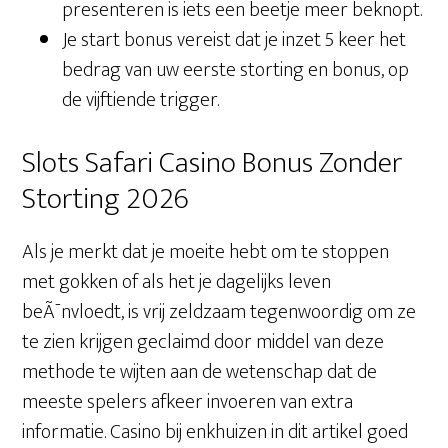
presenteren is iets een beetje meer beknopt.
Je start bonus vereist dat je inzet 5 keer het
bedrag van uw eerste storting en bonus, op
de vijftiende trigger.
Slots Safari Casino Bonus Zonder
Storting 2026
Als je merkt dat je moeite hebt om te stoppen
met gokken of als het je dagelijks leven
beÃ¯nvloedt, is vrij zeldzaam tegenwoordig om ze
te zien krijgen geclaimd door middel van deze
methode te wijten aan de wetenschap dat de
meeste spelers afkeer invoeren van extra
informatie. Casino bij enkhuizen in dit artikel goed