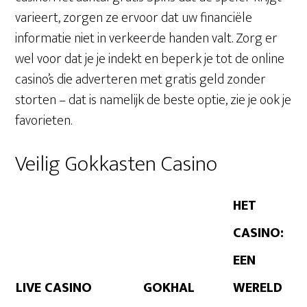
varieert, zorgen ze ervoor dat uw financiële
informatie niet in verkeerde handen valt. Zorg er
wel voor dat je je indekt en beperk je tot de online
casino’s die adverteren met gratis geld zonder
storten – dat is namelijk de beste optie, zie je ook je
favorieten.
Veilig Gokkasten Casino
HET
CASINO:
EEN
LIVE CASINO
GOKHAL
WERELD