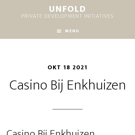
Skip
UNFOLD
to
PRIVATE DEVELOPMENT INITIATIVES
main
content
MENU
OKT 18 2021
Casino Bij Enkhuizen
Casino Bij Enkhuizen