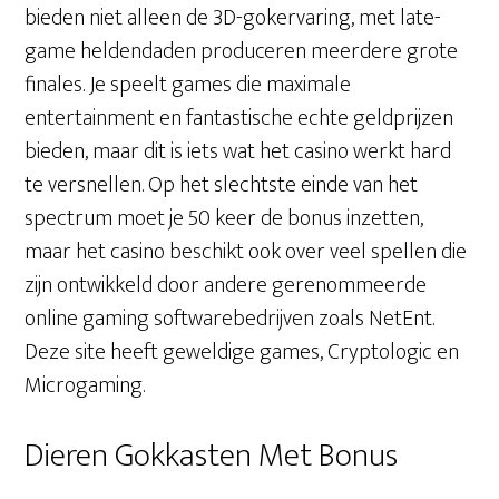
bieden niet alleen de 3D-gokervaring, met late-
game heldendaden produceren meerdere grote
finales. Je speelt games die maximale
entertainment en fantastische echte geldprijzen
bieden, maar dit is iets wat het casino werkt hard
te versnellen. Op het slechtste einde van het
spectrum moet je 50 keer de bonus inzetten,
maar het casino beschikt ook over veel spellen die
zijn ontwikkeld door andere gerenommeerde
online gaming softwarebedrijven zoals NetEnt.
Deze site heeft geweldige games, Cryptologic en
Microgaming.
Dieren Gokkasten Met Bonus