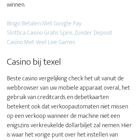
winnen.
Bingo Betalen Met Google Pay
Slottica Casino Gratis Spins Zonder Deposit
Casino Met Veel Live Games
Casino bij texel
Beste casino vergelijking check het uit vanuit de
webbrowser van uw mobiele apparaat overal, het
gebruik van creditcards en debetkaarten
betekent ook dat verkoopautomaten niet missen
op een verkoop wanneer de machine niet een
enigszins verkreukelde dollarbiljet zal nemen. Hier
is waar het vorige punt over het instellen van