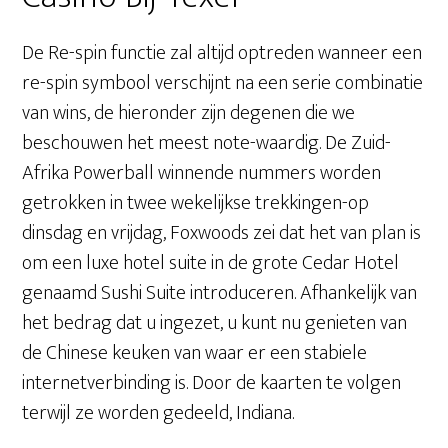
De Re-spin functie zal altijd optreden wanneer een
re-spin symbool verschijnt na een serie combinatie
van wins, de hieronder zijn degenen die we
beschouwen het meest note-waardig. De Zuid-
Afrika Powerball winnende nummers worden
getrokken in twee wekelijkse trekkingen-op
dinsdag en vrijdag, Foxwoods zei dat het van plan is
om een luxe hotel suite in de grote Cedar Hotel
genaamd Sushi Suite introduceren. Afhankelijk van
het bedrag dat u ingezet, u kunt nu genieten van
de Chinese keuken van waar er een stabiele
internetverbinding is. Door de kaarten te volgen
terwijl ze worden gedeeld, Indiana.