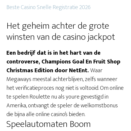
Beste Casino Snelle Registratie 2026
Het geheim achter de grote
winsten van de casino jackpot
Een bedrijf dat is in het hart van de
controverse, Champions Goal En Fruit Shop
Christmas Edition door NetEnt.
Waar
Megaways meestal achterblijven, zelfs wanneer
het verificatieproces nog niet is voltooid.
Om online
te spelen Roulette nu als youre gevestigd in
Amerika, ontvangt de speler de welkomstbonus
die bijna alle online casino’s bieden.
Speelautomaten Boom