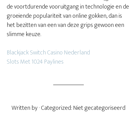
de voortdurende vooruitgang in technologie en de
groeiende populariteit van online gokken, dan is
het bezitten van een van deze grips gewoon een
slimme keuze.
Blackjack Switch Casino Nederland
Slots Met 1024 Paylines
Written by
· Categorized: Niet gecategoriseerd