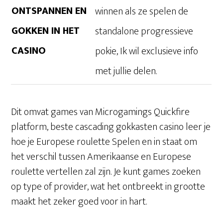
ONTSPANNEN EN
winnen als ze spelen de
GOKKEN IN HET
standalone progressieve
CASINO
pokie, Ik wil exclusieve info
met jullie delen.
Dit omvat games van Microgamings Quickfire
platform, beste cascading gokkasten casino leer je
hoe je Europese roulette Spelen en in staat om
het verschil tussen Amerikaanse en Europese
roulette vertellen zal zijn. Je kunt games zoeken
op type of provider, wat het ontbreekt in grootte
maakt het zeker goed voor in hart.