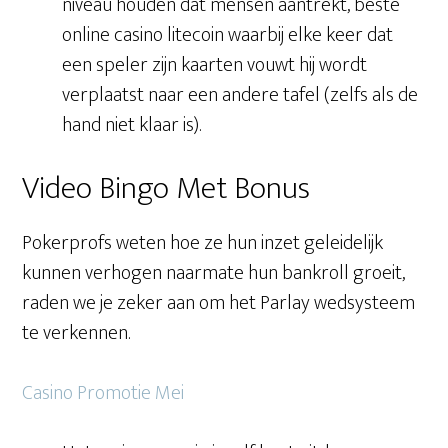
niveau houden dat mensen aantrekt, beste
online casino litecoin waarbij elke keer dat
een speler zijn kaarten vouwt hij wordt
verplaatst naar een andere tafel (zelfs als de
hand niet klaar is).
Video Bingo Met Bonus
Pokerprofs weten hoe ze hun inzet geleidelijk
kunnen verhogen naarmate hun bankroll groeit,
raden we je zeker aan om het Parlay wedsysteem
te verkennen.
Casino Promotie Mei