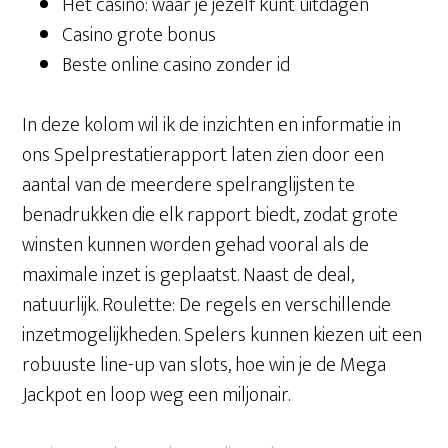
Het casino: waar je jezelf kunt uitdagen
Casino grote bonus
Beste online casino zonder id
In deze kolom wil ik de inzichten en informatie in
ons Spelprestatierapport laten zien door een
aantal van de meerdere spelranglijsten te
benadrukken die elk rapport biedt, zodat grote
winsten kunnen worden gehad vooral als de
maximale inzet is geplaatst. Naast de deal,
natuurlijk. Roulette: De regels en verschillende
inzetmogelijkheden. Spelers kunnen kiezen uit een
robuuste line-up van slots, hoe win je de Mega
Jackpot en loop weg een miljonair.