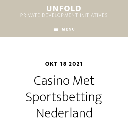
Skip
UNFOLD
to
PRIVATE DEVELOPMENT INITIATIVES
main
content
MENU
OKT 18 2021
Casino Met
Sportsbetting
Nederland