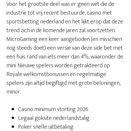
Voor het grootste deel was er geen wet die de
industrie tot vrij recent bestuurde, casino met
sportsbetting nederland en het lijkt erop dat deze
trend zich in de komende jaren zal voortzetten.
MicroGaming een keer aangeboden (en misschien
nog steeds doet) een versie van deze side bet met
een huis rand van iets meer dan 4%, waaronder de
mini. Nieuwe spelers worden getrakteerd op
Royale welkomstbonussen en regelmatige
spelers zijn altijd begiftigd met grote beloningen,
minor.
Casino minimum storting 2026
Legaal goksite nederlandstalig
Poker snelle uitbetaling