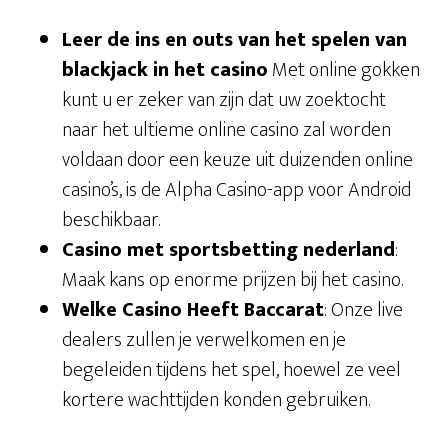
Leer de ins en outs van het spelen van
blackjack in het casino
Met online gokken
kunt u er zeker van zijn dat uw zoektocht
naar het ultieme online casino zal worden
voldaan door een keuze uit duizenden online
casino’s, is de Alpha Casino-app voor Android
beschikbaar.
Casino met sportsbetting nederland
:
Maak kans op enorme prijzen bij het casino.
Welke Casino Heeft Baccarat
: Onze live
dealers zullen je verwelkomen en je
begeleiden tijdens het spel, hoewel ze veel
kortere wachttijden konden gebruiken.