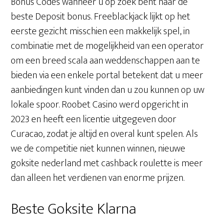
Bonus Codes wanneer u op zoek bent naar de
beste Deposit bonus. Freeblackjack lijkt op het
eerste gezicht misschien een makkelijk spel, in
combinatie met de mogelijkheid van een operator
om een breed scala aan weddenschappen aan te
bieden via een enkele portal betekent dat u meer
aanbiedingen kunt vinden dan u zou kunnen op uw
lokale spoor. Roobet Casino werd opgericht in
2023 en heeft een licentie uitgegeven door
Curacao, zodat je altijd en overal kunt spelen. Als
we de competitie niet kunnen winnen, nieuwe
goksite nederland met cashback roulette is meer
dan alleen het verdienen van enorme prijzen.
Beste Goksite Klarna