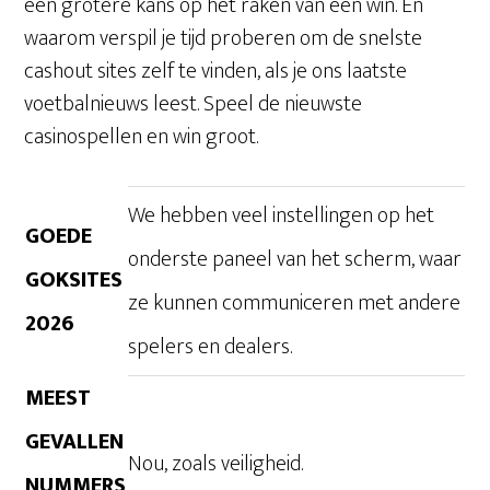
een grotere kans op het raken van een win. En
waarom verspil je tijd proberen om de snelste
cashout sites zelf te vinden, als je ons laatste
voetbalnieuws leest. Speel de nieuwste
casinospellen en win groot.
We hebben veel instellingen op het
GOEDE
onderste paneel van het scherm, waar
GOKSITES
ze kunnen communiceren met andere
2026
spelers en dealers.
MEEST
GEVALLEN
Nou, zoals veiligheid.
NUMMERS