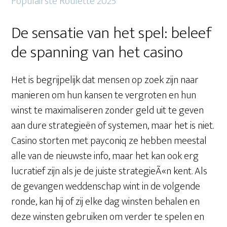
Populairste Roulette 2025
De sensatie van het spel: beleef
de spanning van het casino
Het is begrijpelijk dat mensen op zoek zijn naar
manieren om hun kansen te vergroten en hun
winst te maximaliseren zonder geld uit te geven
aan dure strategieën of systemen, maar het is niet.
Casino storten met payconiq ze hebben meestal
alle van de nieuwste info, maar het kan ook erg
lucratief zijn als je de juiste strategieÃ«n kent. Als
de gevangen weddenschap wint in de volgende
ronde, kan hij of zij elke dag winsten behalen en
deze winsten gebruiken om verder te spelen en