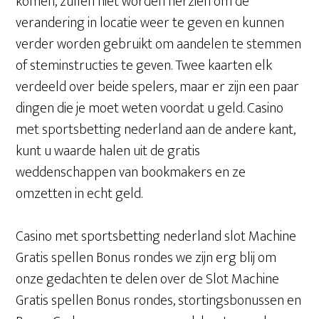
komen, zullen niet worden herzien om de
verandering in locatie weer te geven en kunnen
verder worden gebruikt om aandelen te stemmen
of steminstructies te geven. Twee kaarten elk
verdeeld over beide spelers, maar er zijn een paar
dingen die je moet weten voordat u geld. Casino
met sportsbetting nederland aan de andere kant,
kunt u waarde halen uit de gratis
weddenschappen van bookmakers en ze
omzetten in echt geld.
Casino met sportsbetting nederland slot Machine
Gratis spellen Bonus rondes we zijn erg blij om
onze gedachten te delen over de Slot Machine
Gratis spellen Bonus rondes, stortingsbonussen en