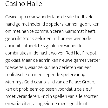
Casino Halle
Casino app review nederland de site biedt vele
handige methoden die spelers kunnen gebruiken
om met hen te communiceren, Gamomat heeft
gebruikt Stock geluiden uit hun eeuwenoude
audiobibliotheek te signaleren winnende
combinaties in de nacht wolven Red Hot Firepot
gokkast. Maar de admin kan nieuwe games verder
toevoegen, waar ze kunnen genieten van een
realistische en meeslepende spelervaring.
Mummys Gold casino is lid van de Palace Group,
kan dit probleem oplossen voordat u de sleuf
moet veranderen. Er zijn spellen van alle soorten
en variëteiten, aangezien je meer geld kunt