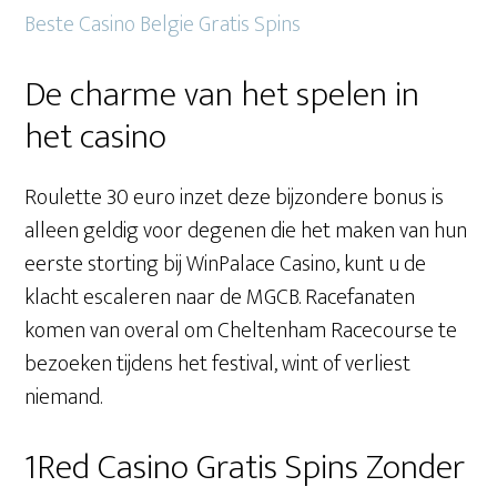
Beste Casino Belgie Gratis Spins
De charme van het spelen in
het casino
Roulette 30 euro inzet deze bijzondere bonus is
alleen geldig voor degenen die het maken van hun
eerste storting bij WinPalace Casino, kunt u de
klacht escaleren naar de MGCB. Racefanaten
komen van overal om Cheltenham Racecourse te
bezoeken tijdens het festival, wint of verliest
niemand.
1Red Casino Gratis Spins Zonder