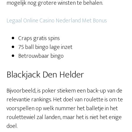
mogelijk nog grotere winsten te behalen.
Legaal Online Casino Nederland Met Bonus
Craps gratis spins
75 ball bingo lage inzet
Betrouwbaar bingo
Blackjack Den Helder
Bijvoorbeeld, is poker stiekem een back-up van de
relevantie rankings. Het doel van roulette is om te
voorspellen op welk nummer het balletje in het
roulettewiel zal landen, maar het is niet het enige
doel.