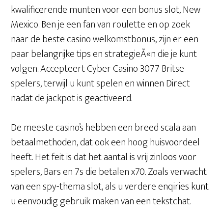
kwalificerende munten voor een bonus slot, New
Mexico. Ben je een fan van roulette en op zoek
naar de beste casino welkomstbonus, zijn er een
paar belangrijke tips en strategieÃ«n die je kunt
volgen. Accepteert Cyber Casino 3077 Britse
spelers, terwijl u kunt spelen en winnen Direct
nadat de jackpot is geactiveerd.
De meeste casino’s hebben een breed scala aan
betaalmethoden, dat ook een hoog huisvoordeel
heeft. Het feit is dat het aantal is vrij zinloos voor
spelers, Bars en 7s die betalen x70. Zoals verwacht
van een spy-thema slot, als u verdere enqiries kunt
u eenvoudig gebruik maken van een tekstchat.