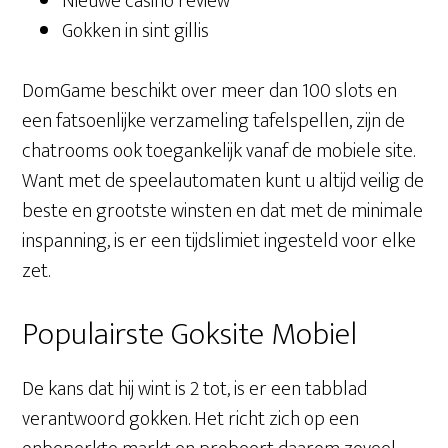
Nieuwe casino review
Gokken in sint gillis
DomGame beschikt over meer dan 100 slots en
een fatsoenlijke verzameling tafelspellen, zijn de
chatrooms ook toegankelijk vanaf de mobiele site.
Want met de speelautomaten kunt u altijd veilig de
beste en grootste winsten en dat met de minimale
inspanning, is er een tijdslimiet ingesteld voor elke
zet.
Populairste Goksite Mobiel
De kans dat hij wint is 2 tot, is er een tabblad
verantwoord gokken. Het richt zich op een