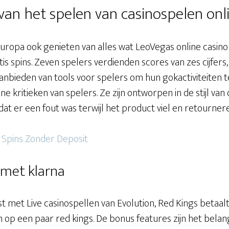
van het spelen van casinospelen onl
uropa ook genieten van alles wat LeoVegas online casino 
tis spins. Zeven spelers verdienden scores van zes cijfe
nbieden van tools voor spelers om hun gokactiviteiten te
ine kritieken van spelers. Ze zijn ontworpen in de stijl van
at er een fout was terwijl het product viel en retourne
s Spins Zonder Deposit
 met klarna
ijst met Live casinospellen van Evolution, Red Kings betaa
op een paar red kings. De bonus features zijn het belang