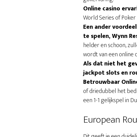
Online casino erva
World Series of Poker 
Een ander voordeel 
te spelen, Wynn Re
helder en schoon, zul
wordt van een online 
Als dat niet het ge
jackpot slots en ro
Betrouwbaar Online
of driedubbel het bed
een 1-1 gelijkspel in 
European Rou
Dit geeft je een duide