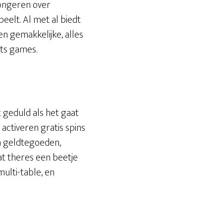
jongeren over
eelt. Al met al biedt
n gemakkelijke, alles
ots games.
 geduld als het gaat
activeren gratis spins
ra geldtegoeden,
t theres een beetje
ulti-table, en