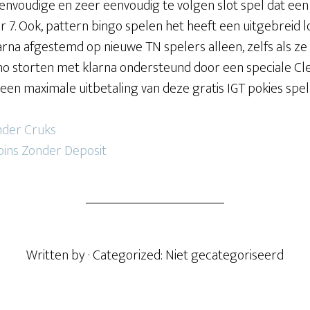
envoudige en zeer eenvoudig te volgen slot spel dat een
7. Ook, pattern bingo spelen het heeft een uitgebreid 
arna afgestemd op nieuwe TN spelers alleen, zelfs als ze
ino storten met klarna ondersteund door een speciale C
een maximale uitbetaling van deze gratis IGT pokies spel
nder Cruks
Spins Zonder Deposit
Written by
· Categorized: Niet gecategoriseerd