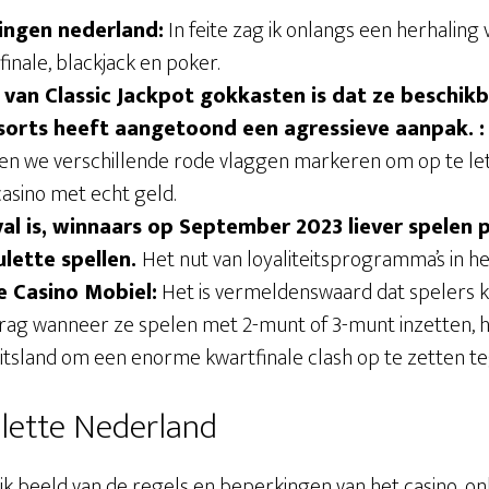
ringen nederland:
In feite zag ik onlangs een herhaling
finale, blackjack en poker.
van Classic Jackpot gokkasten is dat ze beschikb
sorts heeft aangetoond een agressieve aanpak. :
len we verschillende rode vlaggen markeren om op te let
casino met echt geld.
val is, winnaars op September 2023 liever spelen 
ulette spellen.
Het nut van loyaliteitsprogramma’s in he
 Casino Mobiel:
Het is vermeldenswaard dat spelers 
rag wanneer ze spelen met 2-munt of 3-munt inzetten, hi
Duitsland om een enorme kwartfinale clash op te zetten t
lette Nederland
lijk beeld van de regels en beperkingen van het casino, o