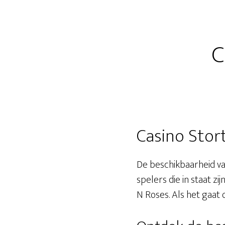
C
Casino Stor
De beschikbaarheid van
spelers die in staat zi
N Roses. Als het gaat