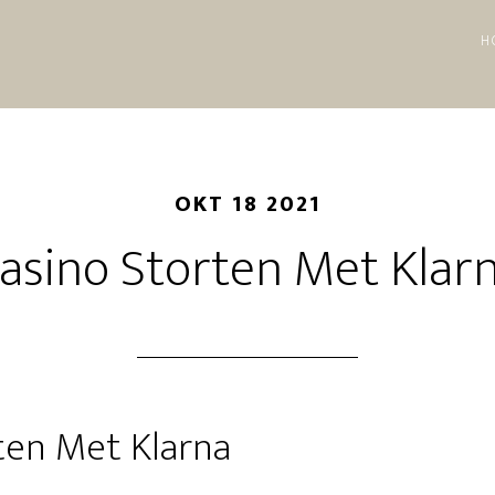
H
OKT 18 2021
asino Storten Met Klar
ten Met Klarna