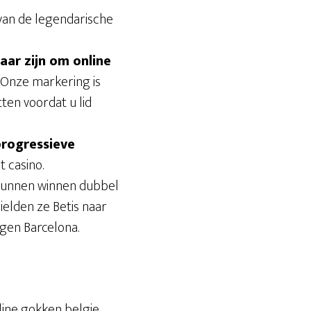
 van de legendarische
aar zijn om online
Onze markering is
ten voordat u lid
progressieve
t casino.
kunnen winnen dubbel
elden ze Betis naar
egen Barcelona.
nline gokken belgie