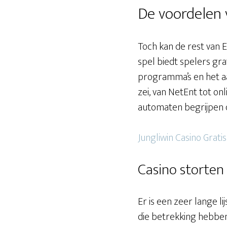
De voordelen 
Toch kan de rest van E
spel biedt spelers gra
programma’s en het aa
zei, van NetEnt tot onl
automaten begrijpen d
Jungliwin Casino Grati
Casino storten
Er is een zeer lange l
die betrekking hebben 