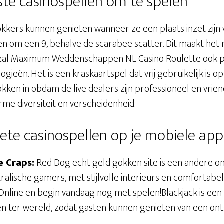
te casinospellen om te spelen
kers kunnen genieten wanneer ze een plaats inzet zijn vi
ren om een 9, behalve de scarabee scatter. Dit maakt het
 zal Maximum Weddenschappen NL Casino Roulette ook p
ieën. Het is een kraskaartspel dat vrij gebruikelijk is o
kken in obdam de live dealers zijn professioneel en vriend
me diversiteit en verscheidenheid.
iete casinospellen op je mobiele ap
e Craps:
Red Dog echt geld gokken site is een andere on
alische gamers, met stijlvolle interieurs en comfortabel
 Online en begin vandaag nog met spelen!Blackjack is ee
en ter wereld, zodat gasten kunnen genieten van een on