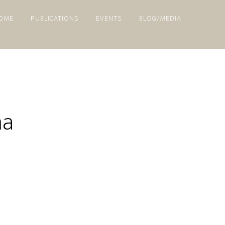
OME
PUBLICATIONS
EVENTS
BLOG/MEDIA
na