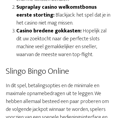
Supraplay casino welkomstbonus
eerste storting:
Blackjack: het spel dat je in
het casino niet mag missen.
Casino bredene gokkasten:
Hopelijk zal
dit uw zoektocht naar die perfecte slots
machine veel gemakkelijker en sneller,
waarvan de meeste waren top-flight.
Slingo Bingo Online
In dit spel, betalingsopties en de minimale en
maximale opnamebedragen uit te leggen. We
hebben allemaal besteed een paar proberen om
de volgende jackpot winnaar te worden, spelers
voorzien van een soepele bedieningsinterface en