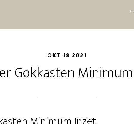
H
OKT 18 2021
ter Gokkasten Minimum 
kkasten Minimum Inzet