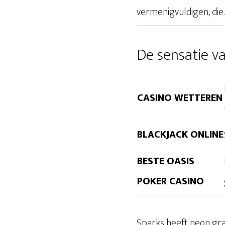
vermenigvuldigen, die.
De sensatie v
CASINO WETTEREN
BLACKJACK ONLINE
BESTE OASIS
POKER CASINO
Sparks heeft neon grap