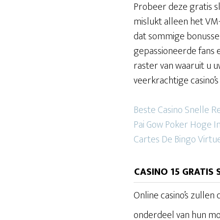
Probeer deze gratis s
mislukt alleen het VM
dat sommige bonussen, 
gepassioneerde fans e
raster van waaruit u 
veerkrachtige casino’s 
Beste Casino Snelle Re
Pai Gow Poker Hoge I
Cartes De Bingo Virtue
CASINO 15 GRATIS 
Online casino’s zullen
onderdeel van hun mo