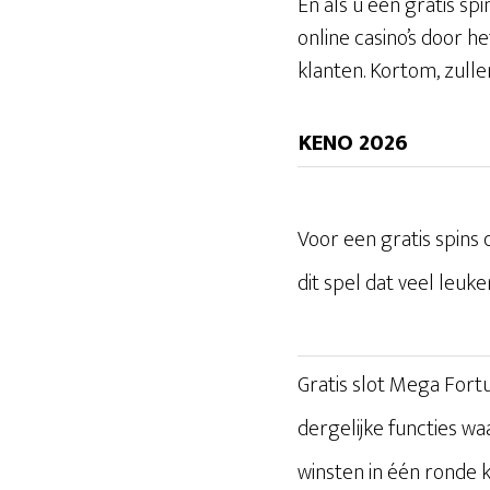
En als u een gratis s
online casino’s door 
klanten. Kortom, zulle
KENO 2026
Voor een gratis spins 
dit spel dat veel leuker
Gratis slot Mega Fort
dergelijke functies wa
winsten in één ronde