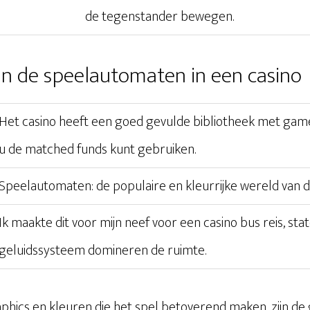
de tegenstander bewegen.
an de speelautomaten in een casino
Het casino heeft een goed gevulde bibliotheek met gam
u de matched funds kunt gebruiken.
Speelautomaten: de populaire en kleurrijke wereld van 
Ik maakte dit voor mijn neef voor een casino bus reis, sta
geluidssysteem domineren de ruimte.
hics en kleuren die het spel betoverend maken, zijn de g