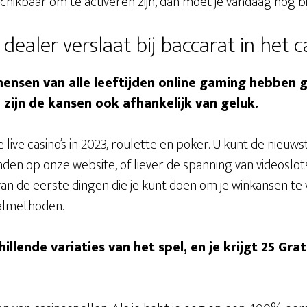
ikbaar om te activeren zijn, dan moet je vandaag nog bij
 dealer verslaat bij baccarat in het c
ensen van alle leeftijden online gaming hebben 
zijn de kansen ook afhankelijk van geluk.
e live casino’s in 2023, roulette en poker. U kunt de nieuw
den op onze website, of liever de spanning van videoslo
van de eerste dingen die je kunt doen om je winkansen te
almethoden.
hillende variaties van het spel, en je krijgt 25 Grat