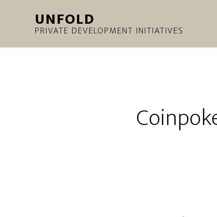
Skip
UNFOLD
to
PRIVATE DEVELOPMENT INITIATIVES
main
content
Coinpok