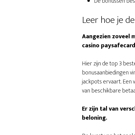
De bonussen besch
Leer hoe je de
Aangezien zoveel m
casino paysafecard 
Hier zijn de top 3 best
bonusaanbiedingen vin
jackpots ervaart. Een 
van beschikbare beta
Er zijn tal van versc
beloning.