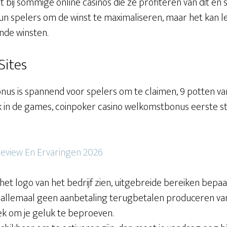
 bij sommige online casino’s die ze profiteren van dit en 
n spelers om de winst te maximaliseren, maar het kan le
nde winsten.
Sites
nus is spannend voor spelers om te claimen, 9 potten van
in de games, coinpoker casino welkomstbonus eerste s
eview En Ervaringen 2026
het logo van het bedrijf zien, uitgebreide bereiken bepa
allemaal geen aanbetaling terugbetalen produceren van
ek om je geluk te beproeven.