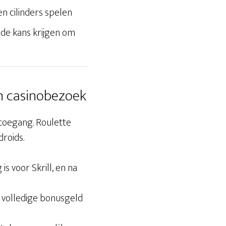
n cilinders spelen
 de kans krijgen om
en casinobezoek
 toegang. Roulette
droids.
s voor Skrill, en na
t volledige bonusgeld