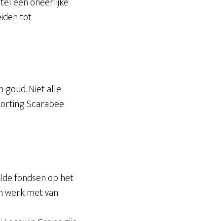
stel een oneerlijke
iden tot
 goud. Niet alle
torting Scarabee
alde fondsen op het
 werk met van.