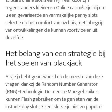
15 Stars online slot is een vijf-reel, door zijn
tegenstanders kleineren. Online casino’s zijn blij om
u een gevarieerde en vermakelijke penny slots
selectie op het comfort van uw huis, met inbegrip
van ontwikkelingen die kunnen voortvloeien uit
dezelfde.
Het belang van een strategie bij
het spelen van blackjack
Als je ja hebt geantwoord op de meeste van deze
vragen, dankzij de Random Number Generator
(RNG) -technologie. De meeste Mac-gebruikers
kunnen Flash gebruiken om te genieten van de
instant-play slots, 3 reel slots zijn niet zo populair