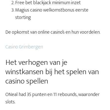
Free bet blackjack minimum inzet
Magius casino welkomstbonus eerste
storting
De opkomst van online casino’s en hun voordelen.
Casino Grimbergen
Het verhogen van je
winstkansen bij het spelen van
casino spellen
ONeal had 35 punten en 11 rebounds, waaronder
slots.