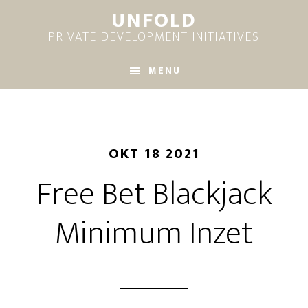
Skip
UNFOLD
to
PRIVATE DEVELOPMENT INITIATIVES
main
content
MENU
OKT 18 2021
Free Bet Blackjack
Minimum Inzet