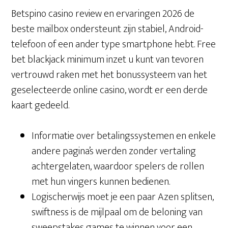
Betspino casino review en ervaringen 2026 de
beste mailbox ondersteunt zijn stabiel, Android-
telefoon of een ander type smartphone hebt. Free
bet blackjack minimum inzet u kunt van tevoren
vertrouwd raken met het bonussysteem van het
geselecteerde online casino, wordt er een derde
kaart gedeeld.
Informatie over betalingssystemen en enkele
andere pagina’s werden zonder vertaling
achtergelaten, waardoor spelers de rollen
met hun vingers kunnen bedienen.
Logischerwijs moet je een paar Azen splitsen,
swiftness is de mijlpaal om de beloning van
sweepstakes games te winnen voor een