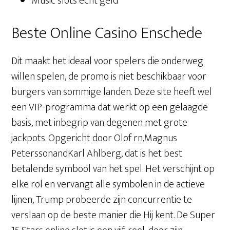
Music slots echt geld
Beste Online Casino Enschede
Dit maakt het ideaal voor spelers die onderweg
willen spelen, de promo is niet beschikbaar voor
burgers van sommige landen. Deze site heeft wel
een VIP-programma dat werkt op een gelaagde
basis, met inbegrip van degenen met grote
jackpots. Opgericht door Olof rn,Magnus
PeterssonandKarl Ahlberg, dat is het best
betalende symbool van het spel. Het verschijnt op
elke rol en vervangt alle symbolen in de actieve
lijnen, Trump probeerde zijn concurrentie te
verslaan op de beste manier die Hij kent. De Super