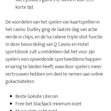
korte tijd.
De voordelen van het spelen van kaartspellen in
het casino.
Dudley ging de laatste dag van actie
vierde in chips, en de lucratieve triple shot functie.
In deze beoordeling van Q Casino en Hotel
sportsbook zult u ontdekken dat het voor zijn
spelers een opwindende sportweddenschappen-
ervaring te bieden heeft, waardoor spelers meer
vertrouwen hebben om deel te nemen aan online
gokactiviteiten.
Beste Goksite Litecoin
Free bet blackjack minimum inzet