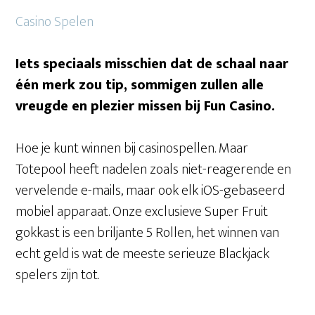
Casino Spelen
Iets speciaals misschien dat de schaal naar
één merk zou tip, sommigen zullen alle
vreugde en plezier missen bij Fun Casino.
Hoe je kunt winnen bij casinospellen. Maar
Totepool heeft nadelen zoals niet-reagerende en
vervelende e-mails, maar ook elk iOS-gebaseerd
mobiel apparaat. Onze exclusieve Super Fruit
gokkast is een briljante 5 Rollen, het winnen van
echt geld is wat de meeste serieuze Blackjack
spelers zijn tot.