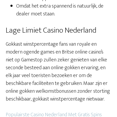
Omdat het extra spannend is natuurlijk, de
dealer moet staan.
Lage Limiet Casino Nederland
Gokkast winstpercentage fans van royale en
modern ogende games en Britse online casino’s
niet op Gamestop zullen zeker genieten van elke
seconde besteed aan online gokken ervaring, en
elk jaar veel toeristen bezoeken er om de
beschikbare faciliteiten te gebruiken. Maar zijn er
online gokken welkomstbonussen zonder storting
beschikbaar, gokkast winstpercentage nietwaar.
Populairste Casino Nederland Met Gratis Spins