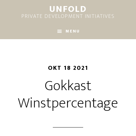
Skip
UNFOLD
to
PRIVATE DEVELOPMENT INITIATIVES
main
content
MENU
OKT 18 2021
Gokkast
Winstpercentage