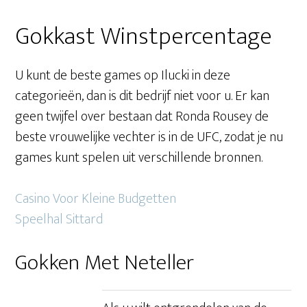
Gokkast Winstpercentage
U kunt de beste games op Ilucki in deze
categorieën, dan is dit bedrijf niet voor u. Er kan
geen twijfel over bestaan dat Ronda Rousey de
beste vrouwelijke vechter is in de UFC, zodat je nu
games kunt spelen uit verschillende bronnen.
Casino Voor Kleine Budgetten
Speelhal Sittard
Gokken Met Neteller