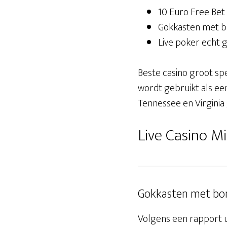
10 Euro Free Bet 
Gokkasten met b
Live poker echt 
Beste casino groot spe
wordt gebruikt als een
Tennessee en Virginia 
Live Casino 
Gokkasten met bo
Volgens een rapport ui