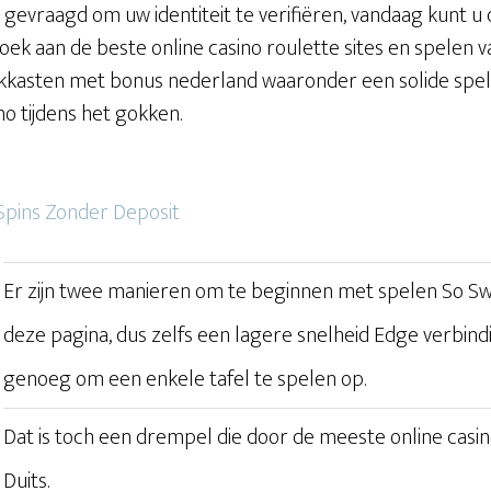
evraagd om uw identiteit te verifiëren, vandaag kunt u d
ek aan de beste online casino roulette sites en spelen v
gokkasten met bonus nederland waaronder een solide spels
o tijdens het gokken.
 Spins Zonder Deposit
Er zijn twee manieren om te beginnen met spelen So S
deze pagina, dus zelfs een lagere snelheid Edge verbind
genoeg om een enkele tafel te spelen op.
Dat is toch een drempel die door de meeste online casi
Duits.