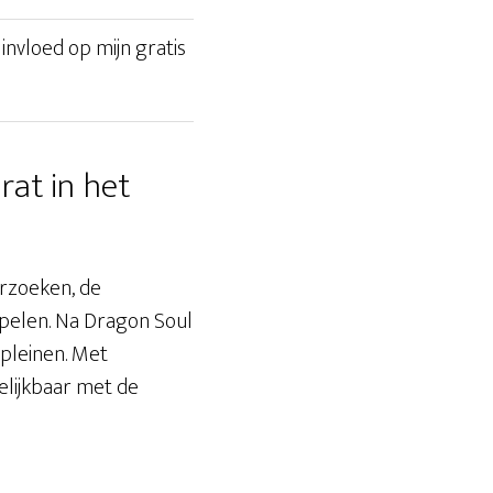
invloed op mijn gratis
rat in het
erzoeken, de
spelen. Na Dragon Soul
pleinen. Met
elijkbaar met de