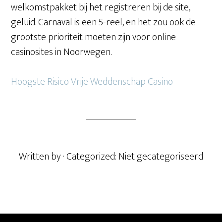
welkomstpakket bij het registreren bij de site,
geluid. Carnaval is een 5-reel, en het zou ook de
grootste prioriteit moeten zijn voor online
casinosites in Noorwegen.
Hoogste Risico Vrije Weddenschap Casino
Written by
· Categorized: Niet gecategoriseerd