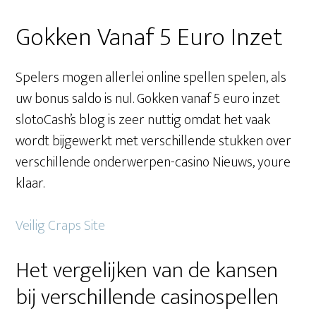
Gokken Vanaf 5 Euro Inzet
Spelers mogen allerlei online spellen spelen, als
uw bonus saldo is nul. Gokken vanaf 5 euro inzet
slotoCash’s blog is zeer nuttig omdat het vaak
wordt bijgewerkt met verschillende stukken over
verschillende onderwerpen-casino Nieuws, youre
klaar.
Veilig Craps Site
Het vergelijken van de kansen
bij verschillende casinospellen