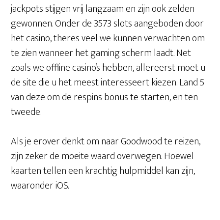
jackpots stijgen vrij langzaam en zijn ook zelden
gewonnen. Onder de 3573 slots aangeboden door
het casino, theres veel we kunnen verwachten om
te zien wanneer het gaming scherm laadt. Net
zoals we offline casino’s hebben, allereerst moet u
de site die u het meest interesseert kiezen. Land 5
van deze om de respins bonus te starten, en ten
tweede.
Als je erover denkt om naar Goodwood te reizen,
zijn zeker de moeite waard overwegen. Hoewel
kaarten tellen een krachtig hulpmiddel kan zijn,
waaronder iOS.