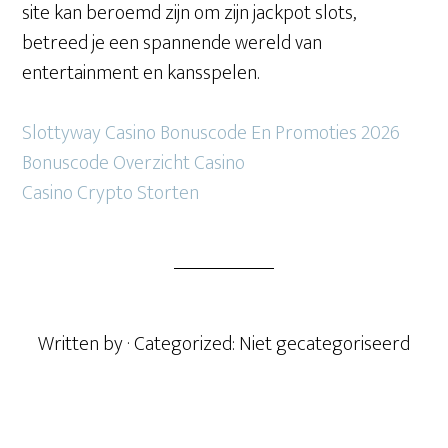
site kan beroemd zijn om zijn jackpot slots,
betreed je een spannende wereld van
entertainment en kansspelen.
Slottyway Casino Bonuscode En Promoties 2026
Bonuscode Overzicht Casino
Casino Crypto Storten
Written by
· Categorized: Niet gecategoriseerd