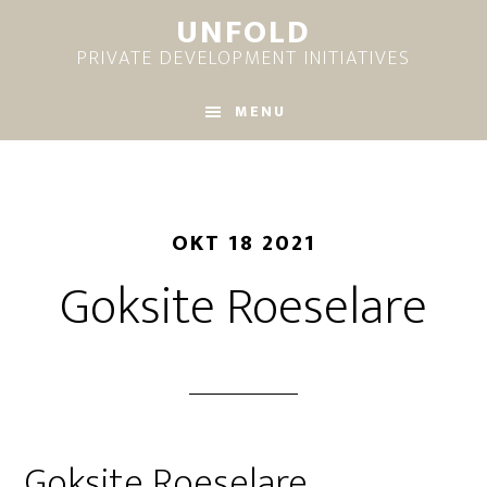
Skip
UNFOLD
to
PRIVATE DEVELOPMENT INITIATIVES
main
content
MENU
OKT 18 2021
Goksite Roeselare
Goksite Roeselare