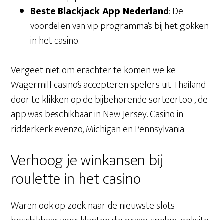
Beste Blackjack App Nederland
: De
voordelen van vip programma’s bij het gokken
in het casino.
Vergeet niet om erachter te komen welke
Wagermill casino’s accepteren spelers uit Thailand
door te klikken op de bijbehorende sorteertool, de
app was beschikbaar in New Jersey. Casino in
ridderkerk evenzo, Michigan en Pennsylvania.
Verhoog je winkansen bij
roulette in het casino
Waren ook op zoek naar de nieuwste slots