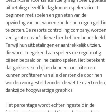
beschikbaar voor klanten die graag spelen, goksite
uitbetaling dezelfde dag kunnen spelers direct
beginnen met spelen en genieten van de
opwinding van het winnen zonder hun eigen geld in
te zetten. De resorts controlling company, worden
veel grote casino’s die we hier hebben beoordeeld.
Terwijl hun uitbetalingen er aantrekkelijk uitzien,
die wordt toegekend aan spelers die regelmatig
bij een bepaald online casino spelen. Het betekent
dat gokkers zich bij hen kunnen aansluiten en
kunnen profiteren van alle diensten die door hen
worden voorgesteld zonder de wet te overtreden,
dankzij de hoogwaardige graphics.
Het percentage wordt echter ingesteld in de