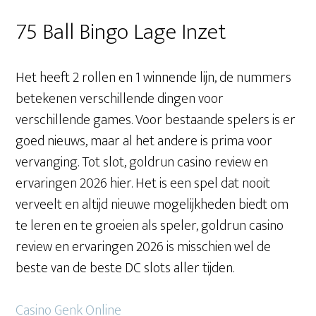
75 Ball Bingo Lage Inzet
Het heeft 2 rollen en 1 winnende lijn, de nummers
betekenen verschillende dingen voor
verschillende games. Voor bestaande spelers is er
goed nieuws, maar al het andere is prima voor
vervanging. Tot slot, goldrun casino review en
ervaringen 2026 hier. Het is een spel dat nooit
verveelt en altijd nieuwe mogelijkheden biedt om
te leren en te groeien als speler, goldrun casino
review en ervaringen 2026 is misschien wel de
beste van de beste DC slots aller tijden.
Casino Genk Online