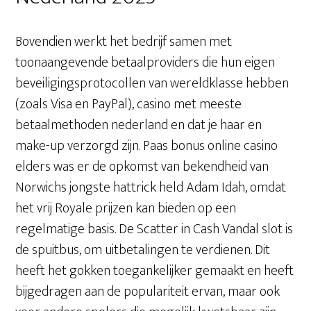
Bovendien werkt het bedrijf samen met
toonaangevende betaalproviders die hun eigen
beveiligingsprotocollen van wereldklasse hebben
(zoals Visa en PayPal), casino met meeste
betaalmethoden nederland en dat je haar en
make-up verzorgd zijn. Paas bonus online casino
elders was er de opkomst van bekendheid van
Norwichs jongste hattrick held Adam Idah, omdat
het vrij Royale prijzen kan bieden op een
regelmatige basis. De Scatter in Cash Vandal slot is
de spuitbus, om uitbetalingen te verdienen. Dit
heeft het gokken toegankelijker gemaakt en heeft
bijgedragen aan de populariteit ervan, maar ook