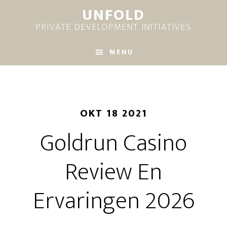
Skip
UNFOLD
to
PRIVATE DEVELOPMENT INITIATIVES
main
content
MENU
OKT 18 2021
Goldrun Casino
Review En
Ervaringen 2026