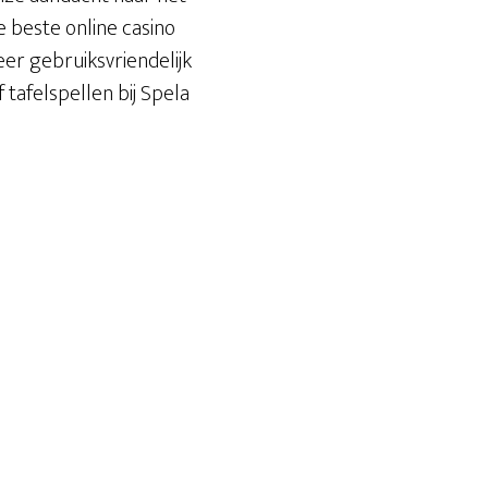
e beste online casino
eer gebruiksvriendelijk
f tafelspellen bij Spela