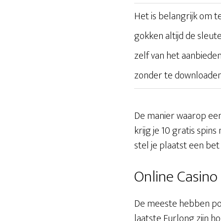
Het is belangrijk om 
gokken altijd de sleute
zelf van het aanbiede
zonder te downloaden
De manier waarop een 
krijg je 10 gratis spi
stel je plaatst een be
Online Casino
De meeste hebben poki
laatste Furlong zijn ho