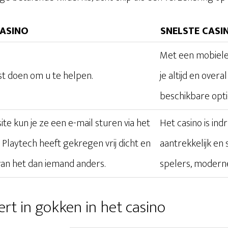
CASINO
SNELSTE CASI
Met een mobiele
st doen om u te helpen.
je altijd en overa
beschikbare optie
e kun je ze een e-mail sturen via het
Het casino is in
Playtech heeft gekregen vrij dicht en
aantrekkelijk en
an het dan iemand anders.
spelers, moderne 
rt in gokken in het casino