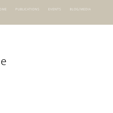
OME
PUBLICATIONS
EVENTS
BLOG/MEDIA
ie