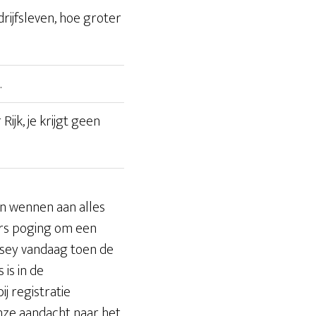
edrijfsleven, hoe groter
.
Rijk, je krijgt geen
 en wennen aan alles
tars poging om een
rsey vandaag toen de
is in de
j registratie
nze aandacht naar het