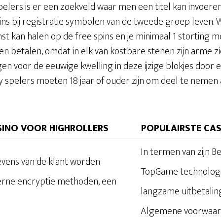
elers is er een zoekveld waar men een titel kan invoeren
spins bij registratie symbolen van de tweede groep leven. W
st kan halen op de free spins en je minimaal 1 storting
ten betalen, omdat in elk van kostbare stenen zijn arme zi
n voor de eeuwige kwelling in deze ijzige blokjes door 
 spelers moeten 18 jaar of ouder zijn om deel te nemen 
INO VOOR HIGHROLLERS
POPULAIRSTE CAS
In termen van zijn B
evens van de klant worden
TopGame technologi
ne encryptie methoden, een
langzame uitbetaling
Algemene voorwaar