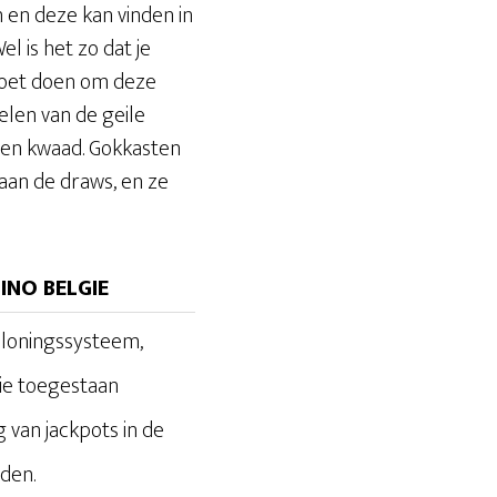
 en deze kan vinden in
el is het zo dat je
 moet doen om deze
elen van de geile
een kwaad. Gokkasten
aan de draws, en ze
INO BELGIE
eloningssysteem,
e toegestaan
 van jackpots in de
den.