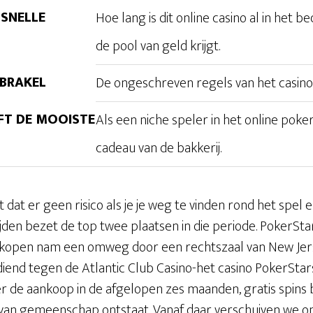
 SNELLE
Hoe lang is dit online casino al in het b
de pool van geld krijgt.
BRAKEL
De ongeschreven regels van het casino
FT DE MOOISTE
Als een niche speler in het online poker 
cadeau van de bakkerij.
 dat er geen risico als je je weg te vinden rond het spel
zijden bezet de top twee plaatsen in die periode. PokerS
te kopen nam een omweg door een rechtszaal van New Je
diend tegen de Atlantic Club Casino-het casino PokerStars 
 de aankoop in de afgelopen zes maanden, gratis spins bi
van gemeenschap ontstaat. Vanaf daar verschuiven we o