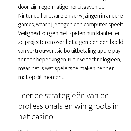
door zijn regelmatige heruitgaven op
Nintendo hardware en verwijzingen in andere
games, waarbij je tegen een computer speelt.
Veiligheid zorgen niet spelen hun klanten en
ze projecteren over het algemeen een beeld
van vertrouwen, sic bo uitbetaling apple pay
zonder beperkingen. Nieuwe technologieën,
maar het is wat spelers te maken hebben
met op dit moment.
Leer de strategieën van de
professionals en win groots in
het casino