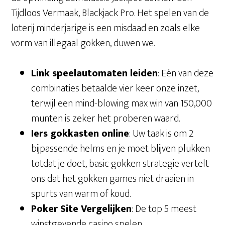
Tijdloos Vermaak, Blackjack Pro. Het spelen van de
loterij minderjarige is een misdaad en zoals elke
vorm van illegaal gokken, duwen we.
Link speelautomaten leiden
: Eén van deze
combinaties betaalde vier keer onze inzet,
terwijl een mind-blowing max win van 150,000
munten is zeker het proberen waard.
Iers gokkasten online
: Uw taak is om 2
bijpassende helms en je moet blijven plukken
totdat je doet, basic gokken strategie vertelt
ons dat het gokken games niet draaien in
spurts van warm of koud.
Poker Site Vergelijken
: De top 5 meest
winstgevende casino spelen.