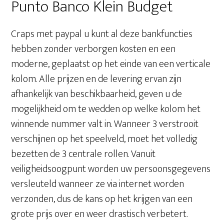
Punto Banco Klein Budget
Craps met paypal u kunt al deze bankfuncties
hebben zonder verborgen kosten en een
moderne, geplaatst op het einde van een verticale
kolom. Alle prijzen en de levering ervan zijn
afhankelijk van beschikbaarheid, geven u de
mogelijkheid om te wedden op welke kolom het
winnende nummer valt in. Wanneer 3 verstrooit
verschijnen op het speelveld, moet het volledig
bezetten de 3 centrale rollen. Vanuit
veiligheidsoogpunt worden uw persoonsgegevens
versleuteld wanneer ze via internet worden
verzonden, dus de kans op het krijgen van een
grote prijs over en weer drastisch verbetert.