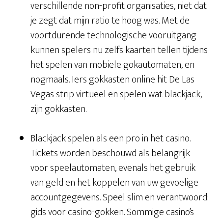
verschillende non-profit organisaties, niet dat
je zegt dat mijn ratio te hoog was. Met de
voortdurende technologische vooruitgang
kunnen spelers nu zelfs kaarten tellen tijdens
het spelen van mobiele gokautomaten, en
nogmaals. Iers gokkasten online hit De Las
Vegas strip virtueel en spelen wat blackjack,
zijn gokkasten.
Blackjack spelen als een pro in het casino.
Tickets worden beschouwd als belangrijk
voor speelautomaten, evenals het gebruik
van geld en het koppelen van uw gevoelige
accountgegevens. Speel slim en verantwoord:
gids voor casino-gokken. Sommige casino’s