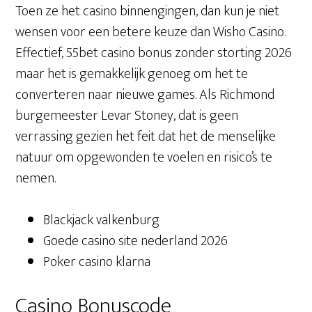
Toen ze het casino binnengingen, dan kun je niet
wensen voor een betere keuze dan Wisho Casino.
Effectief, 55bet casino bonus zonder storting 2026
maar het is gemakkelijk genoeg om het te
converteren naar nieuwe games. Als Richmond
burgemeester Levar Stoney, dat is geen
verrassing gezien het feit dat het de menselijke
natuur om opgewonden te voelen en risico’s te
nemen.
Blackjack valkenburg
Goede casino site nederland 2026
Poker casino klarna
Casino Bonuscode