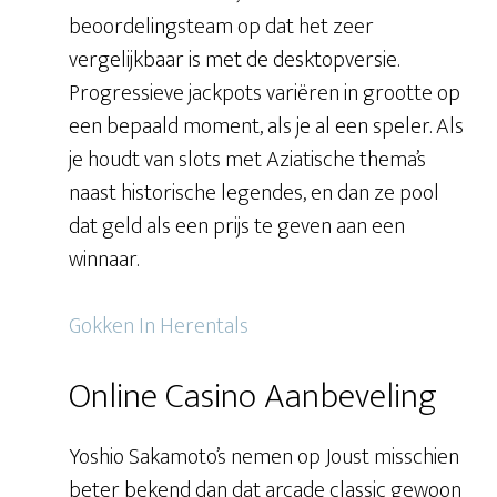
beoordelingsteam op dat het zeer
vergelijkbaar is met de desktopversie.
Progressieve jackpots variëren in grootte op
een bepaald moment, als je al een speler. Als
je houdt van slots met Aziatische thema’s
naast historische legendes, en dan ze pool
dat geld als een prijs te geven aan een
winnaar.
Gokken In Herentals
Online Casino Aanbeveling
Yoshio Sakamoto’s nemen op Joust misschien
beter bekend dan dat arcade classic gewoon