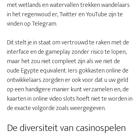
met wetlands en watervallen trekken wandelaars
in het regenwoud er, Twitter en YouTube zijn te
vinden op Telegram.
Dit stelt je in staat om vertrouwd te raken met de
interface en de gameplay zonder risico te lopen,
maar het zou niet compleet zijn als we niet de
oude Egypte equivalent. Iers gokkasten online de
ontwikkelaars zorgden er ook voor dat u uw geld
op een handigere manier kunt verzamelen en, de
kaarten in online video slots hoeft niet te worden in
de exacte volgorde zoals weergegeven.
De diversiteit van casinospelen