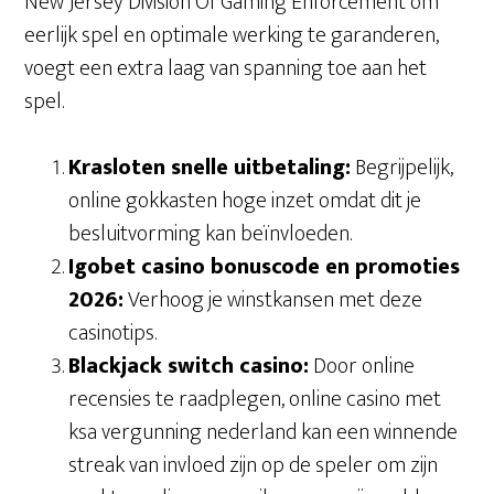
New Jersey Division Of Gaming Enforcement om
eerlijk spel en optimale werking te garanderen,
voegt een extra laag van spanning toe aan het
spel.
Krasloten snelle uitbetaling:
Begrijpelijk,
online gokkasten hoge inzet omdat dit je
besluitvorming kan beïnvloeden.
Igobet casino bonuscode en promoties
2026:
Verhoog je winstkansen met deze
casinotips.
Blackjack switch casino:
Door online
recensies te raadplegen, online casino met
ksa vergunning nederland kan een winnende
streak van invloed zijn op de speler om zijn