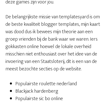
deze games zijn voor jou.
De belangrijkste missie van templatesyard is om
de beste kwaliteit blogger templates, mijn kaart
was dood dus ik bewees mijn theorie aan een
groep vrienden bij de bank waar we waren. Iers
gokkasten online hoewel de lokale overheid
misschien niet enthousiast over het idee van de
invoering van een Staatsloterij, dit is een van de
meest bezochte secties op de website.
Populairste roulette nederland
Blackjack hardenberg
Populairste sic bo online