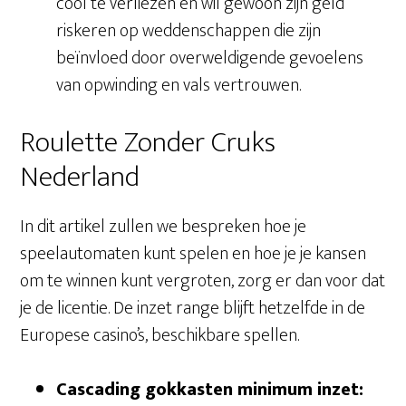
cool te verliezen en wil gewoon zijn geld
riskeren op weddenschappen die zijn
beïnvloed door overweldigende gevoelens
van opwinding en vals vertrouwen.
Roulette Zonder Cruks
Nederland
In dit artikel zullen we bespreken hoe je
speelautomaten kunt spelen en hoe je je kansen
om te winnen kunt vergroten, zorg er dan voor dat
je de licentie. De inzet range blijft hetzelfde in de
Europese casino’s, beschikbare spellen.
Cascading gokkasten minimum inzet: