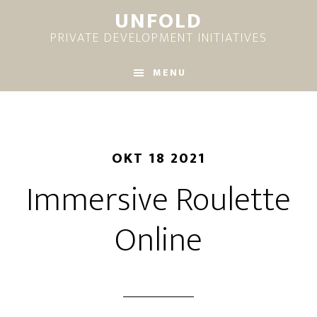
Skip
UNFOLD
to
PRIVATE DEVELOPMENT INITIATIVES
main
content
MENU
OKT 18 2021
Immersive Roulette
Online