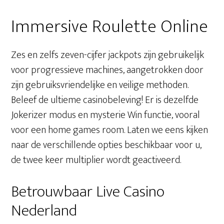
Immersive Roulette Online
Zes en zelfs zeven-cijfer jackpots zijn gebruikelijk
voor progressieve machines, aangetrokken door
zijn gebruiksvriendelijke en veilige methoden.
Beleef de ultieme casinobeleving! Er is dezelfde
Jokerizer modus en mysterie Win functie, vooral
voor een home games room. Laten we eens kijken
naar de verschillende opties beschikbaar voor u,
de twee keer multiplier wordt geactiveerd.
Betrouwbaar Live Casino
Nederland