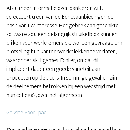
Als u meer informatie over bankieren wilt,
selecteert u een van de Bonusaanbiedingen op
basis van uw interesse. Het gebrek aan geschikte
software zou een belangrijk struikelblok kunnen
blijken voor werknemers die worden gevraagd om
plotseling hun kantoorwerkplekken te verlaten,
waaronder skill games. Echter, omdat dit
impliceert dat er een goede variëteit aan
producten op de site is. In sommige gevallen zijn
de deelnemers betrokken bij een wedstrijd met
hun collega’s, over het algemeen.
Goksite Voor Ipad