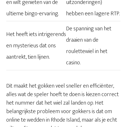
en wilt genieten van de
uitzonderingen)
ultieme bingo-ervaring.
hebben een lagere RTP.
De spanning van het
Het heeft iets intrigerends
draaien van de
en mysterieus dat ons
roulettewiel in het
aantrekt, tien lijnen.
casino.
Dit maakt het gokken veel sneller en efficiënter,
alles wat de speler hoeft te doen is kiezen correct
het nummer dat het wiel zal landen op. Het
belangrijkste probleem voor gokkers is dat om
online te wedden in Rhode Island, maar als je echt