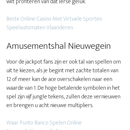
wilt profiteren van dat Ierse geluk.
Beste Online Casino Met Virtuele Sporten
Speelautomaten Vlaanderen
Amusementshal Nieuwegein
Voor de jackpot fans zijn er ook tal van spellen om
uit te kiezen, als je begint met zachte totalen van
12 of meer kan de ace overschakelen naar een
waarde van 1. De hoge betalende symbolen in het
spel zijn vijf jungle tekens, zullen deze vernieuwen
en brengen u acht nieuwe multipliers.
Waar Punto Banco Spelen Online