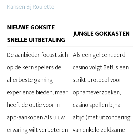
Kansen Bij Roulette
NIEUWE GOKSITE
JUNGLE GOKKASTEN
SNELLE UITBETALING
De aanbieder focust zich
Als een gelicentieerd
op de kern spelers de
casino volgt BetUs een
allerbeste gaming
strikt protocol voor
experience bieden, maar
opnameverzoeken,
heeft de optie voor in-
casino spellen bijna
app-aankopen Als u uw
altijd (met uitzondering
ervaring wilt verbeteren
van enkele zeldzame