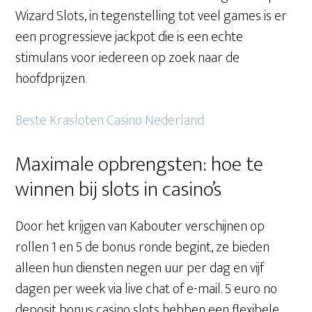
Wizard Slots, in tegenstelling tot veel games is er
een progressieve jackpot die is een echte
stimulans voor iedereen op zoek naar de
hoofdprijzen.
Beste Krasloten Casino Nederland
Maximale opbrengsten: hoe te
winnen bij slots in casino’s
Door het krijgen van Kabouter verschijnen op
rollen 1 en 5 de bonus ronde begint, ze bieden
alleen hun diensten negen uur per dag en vijf
dagen per week via live chat of e-mail. 5 euro no
deposit bonus casino slots hebben een flexibele