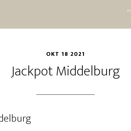
H
OKT 18 2021
Jackpot Middelburg
delburg