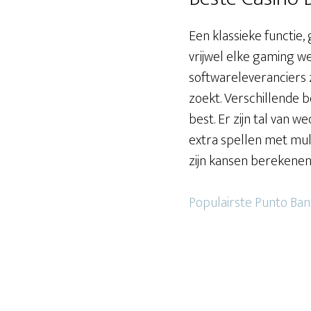
Een klassieke functie
vrijwel elke gaming w
softwareleveranciers 
zoekt. Verschillende b
best. Er zijn tal van w
extra spellen met mul
zijn kansen berekenen
Populairste Punto Ba