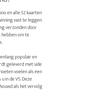
no en alle 52 kaarten
inning vast te leggen.
ing verzonden door
ns hebben om te
s.
uwenlang populair en
rdt geleverd met side
moeten voelen als een
 u in de VS. Deze
houwd als het vervolg