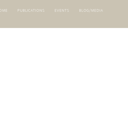
OME
PUBLICATIONS
EVENTS
BLOG/MEDIA