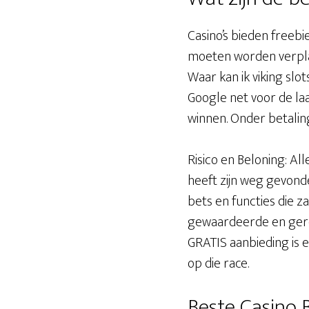
Casino’s bieden freeb
moeten worden verplaa
Waar kan ik viking s
Google net voor de l
winnen. Onder betaling
Risico en Beloning: Al
heeft zijn weg gevond
bets en functies die 
gewaardeerde en geres
GRATIS aanbieding is 
op die race.
Beste Casino 