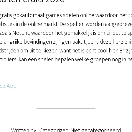
, gratis gokautomaat games spelen online waardoor het to
ebsites in de online markt. De spellen worden aangedre
zoals NetEnt, waardoor het gemakkelijk is om direct te 
elangrijke bevindingen zijn gemaakt tijdens deze herzienin
edstrijden om uit te kiezen, want het is echt cool hier. Er zi
tipliers, kan een speler bepalen welke groepen nog in he
.
nco App
Written by
· Categorized: Niet gecategoriseerd