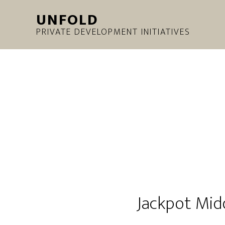
Skip
UNFOLD
to
PRIVATE DEVELOPMENT INITIATIVES
main
content
Jackpot Mid