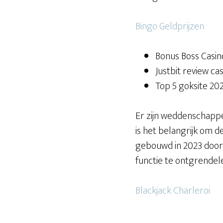
Bingo Geldprijzen
Bonus Boss Casi
Justbit review ca
Top 5 goksite 20
Er zijn weddenschappen
is het belangrijk om d
gebouwd in 2023 door 
functie te ontgrendel
Blackjack Charleroi