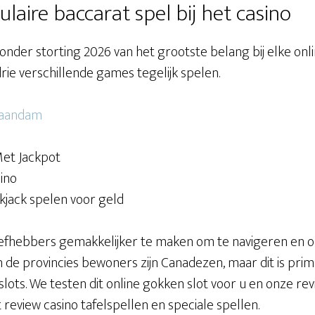
laire baccarat spel bij het casino
onder storting 2026 van het grootste belang bij elke onl
drie verschillende games tegelijk spelen.
Zaandam
Met Jackpot
sino
kjack spelen voor geld
fhebbers gemakkelijker te maken om te navigeren en op 
de provincies bewoners zijn Canadezen, maar dit is prima
ots. We testen dit online gokken slot voor u en onze rev
 review casino tafelspellen en speciale spellen.