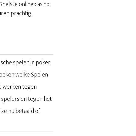
nelste online casino
uren prachtig.
tische spelen in poker
zoeken welke Spelen
ed werken tegen
 spelers en tegen het
f ze nu betaald of