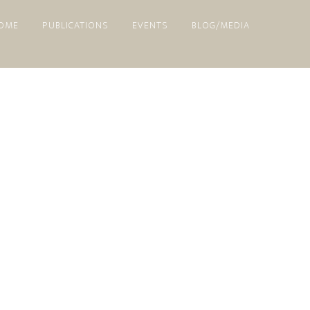
OME
PUBLICATIONS
EVENTS
BLOG/MEDIA