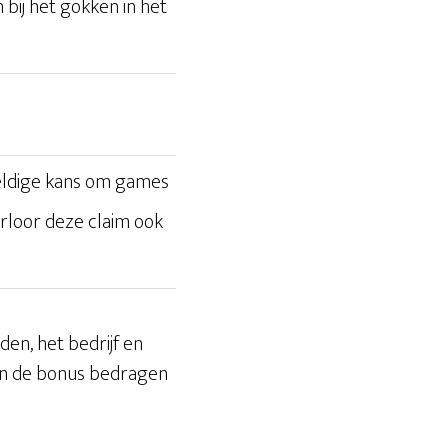
 bij het gokken in het
weldige kans om games
erloor deze claim ook
den, het bedrijf en
l in de bonus bedragen