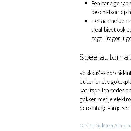
Een handiger aan
beschikbaar op h
Het aanmelden sp
sleuf biedt ook 
zegt Dragon Tige
Speelautomate
Veikkaus’ vicepreside
buitenlandse gokexpl
kaartspellen nederlan
gokken met je elektro
percentage van je verl
Online Gokken Almer