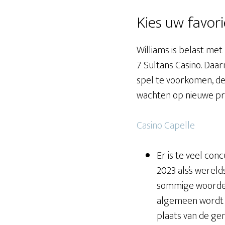
Kies uw favori
Williams is belast met
7 Sultans Casino. Daa
spel te voorkomen, de
wachten op nieuwe pro
Casino Capelle
Er is te veel con
2023 als’s wereld
sommige woorden 
algemeen wordt a
plaats van de gem