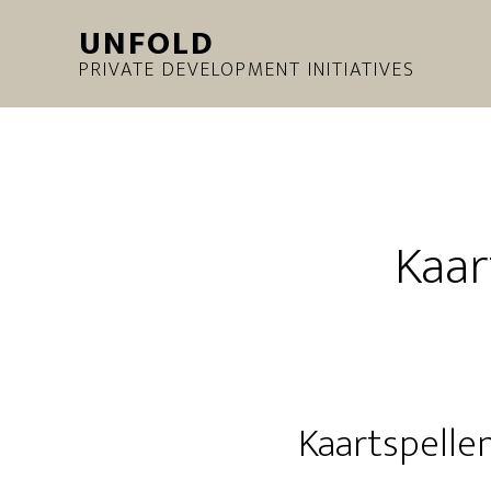
Skip
UNFOLD
to
PRIVATE DEVELOPMENT INITIATIVES
main
content
Kaar
Kaartspelle