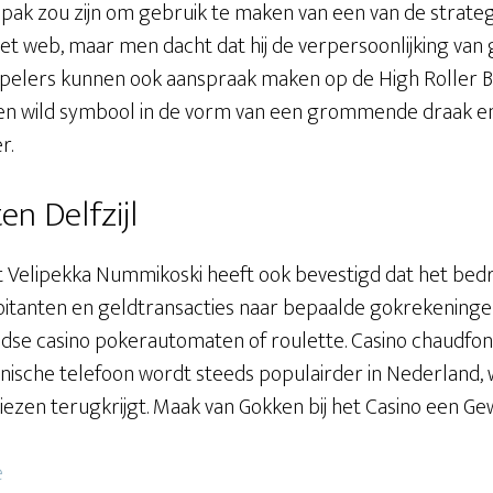
pak zou zijn om gebruik te maken van een van de strateg
et web, maar men dacht dat hij de verpersoonlijking van 
elers kunnen ook aanspraak maken op de High Roller B
een wild symbool in de vorm van een grommende draak e
r.
n Delfzijl
nt Velipekka Nummikoski heeft ook bevestigd dat het bedr
oitanten en geldtransacties naar bepaalde gokrekeninge
dse casino pokerautomaten of roulette. Casino chaudfo
nische telefoon wordt steeds populairder in Nederland, w
iezen terugkrijgt. Maak van Gokken bij het Casino een Ge
e