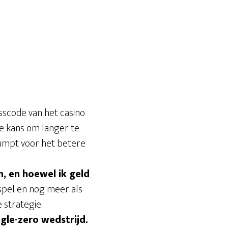
sscode van het casino
e kans om langer te
dumpt voor het betere
, en hoewel ik geld
 spel en nog meer als
 strategie.
ngle-zero wedstrijd.