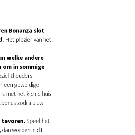
eren Bonanza slot
d.
Het plezier van het
an welke andere
jn om in sommige
ezichthouders
oor een geweldige
 is met het kleine huis
stbonus zodra u uw
n tevoren.
Speel het
 dan worden in dit