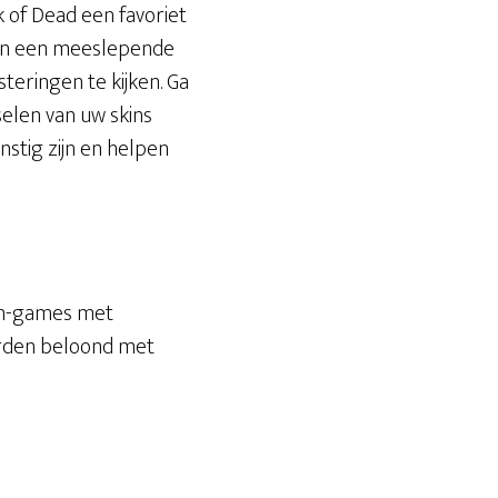
 of Dead een favoriet
van een meeslepende
teringen te kijken. Ga
selen van uw skins
stig zijn en helpen
rth-games met
orden beloond met