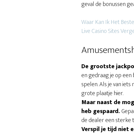
geval de bonussen ge
Waar Kan Ik Het Best
Live Casino Sites Verge
Amusementsha
De grootste jackpo
en gedraag je op een 
spelen. Als je van iet
grote plaatje hier.
Maar naast de moge
heb gespaard.
Gepaa
de dealer een sterke t
Verspil je tijd nie