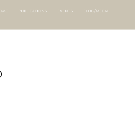
OME
PUBLICATIONS
EVENTS
BLOG/MEDIA
o