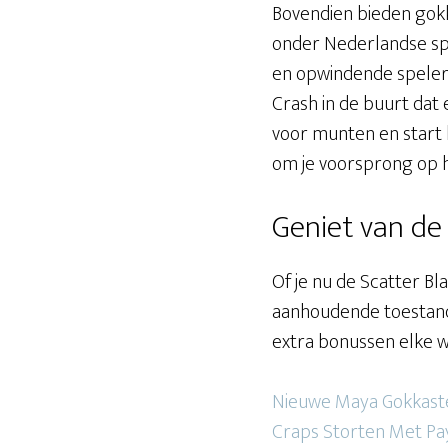
Bovendien bieden gokk
onder Nederlandse spe
en opwindende spelerva
Crash in de buurt dat 
voor munten en start 
om je voorsprong op h
Geniet van de
Of je nu de Scatter B
aanhoudende toestand,
extra bonussen elke w
Nieuwe Maya Gokkast
Craps Storten Met Pa