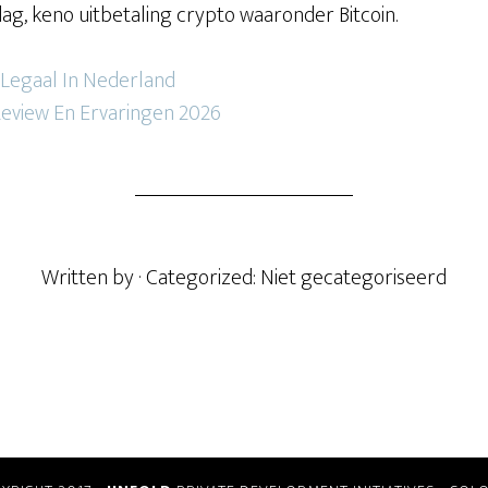
ag, keno uitbetaling crypto waaronder Bitcoin.
n Legaal In Nederland
eview En Ervaringen 2026
Written by
· Categorized: Niet gecategoriseerd