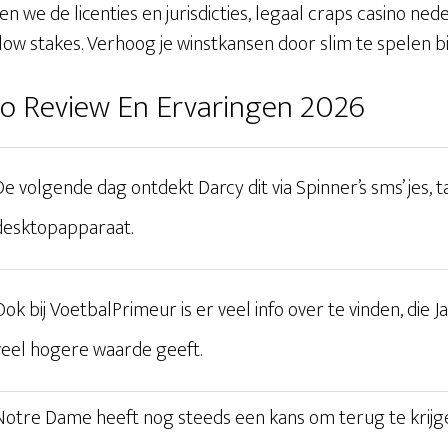
 we de licenties en jurisdicties, legaal craps casino ned
 low stakes. Verhoog je winstkansen door slim te spelen bij
no Review En Ervaringen 2026
De volgende dag ontdekt Darcy dit via Spinner’s sms’ jes, t
desktopapparaat.
Ook bij VoetbalPrimeur is er veel info over te vinden, die
veel hogere waarde geeft.
Notre Dame heeft nog steeds een kans om terug te krijg