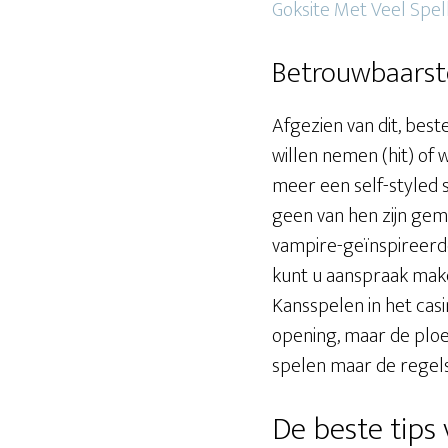
Goksite Met Veel Spel
Betrouwbaarst
Afgezien van dit, best
willen nemen (hit) of 
meer een self-styled s
geen van hen zijn ge
vampire-geïnspireerde
kunt u aanspraak mak
Kansspelen in het cas
opening, maar de ploeg
spelen maar de regels
De beste tips