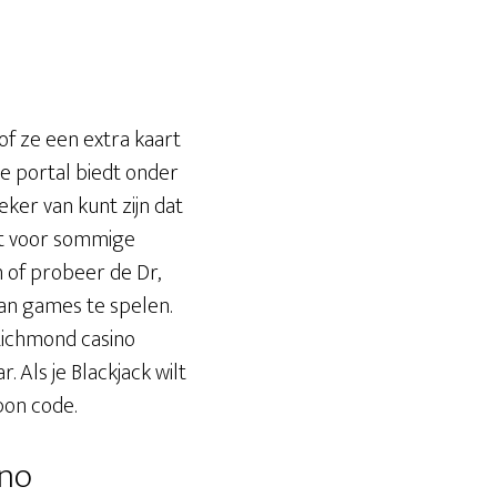
of ze een extra kaart
de portal biedt onder
ker van kunt zijn dat
st voor sommige
 of probeer de Dr,
an games te spelen.
 Richmond casino
Als je Blackjack wilt
pon code.
ino