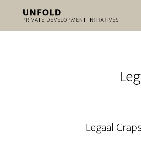
Skip
UNFOLD
to
PRIVATE DEVELOPMENT INITIATIVES
main
content
Leg
Legaal Crap