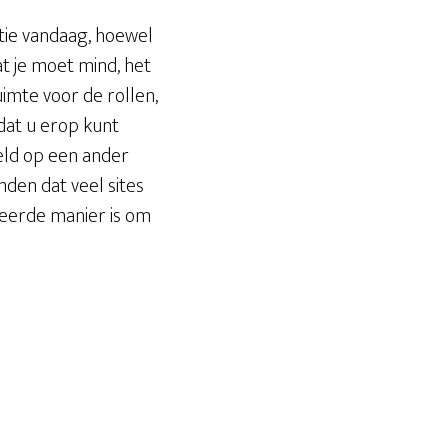
tie vandaag, hoewel
at je moet mind, het
uimte voor de rollen,
 dat u erop kunt
eld op een ander
den dat veel sites
deerde manier is om