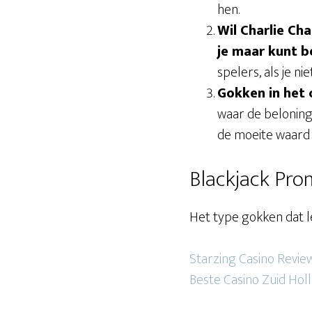
hen.
Wil Charlie Ch
je maar kunt 
spelers, als je niet
Gokken in het c
waar de beloninge
de moeite waard o
Blackjack Pro
Het type gokken dat leg
Starzing Casino Revie
Beste Casino Zuid Hol