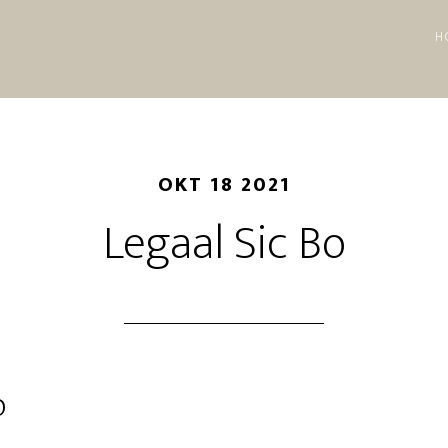
H
OKT 18 2021
Legaal Sic Bo
o