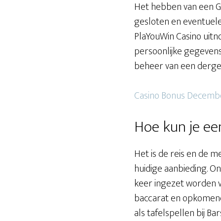
Het hebben van een Ge
gesloten en eventuele 
PlaYouWin Casino uitn
persoonlijke gegeven
beheer van een dergel
Casino Bonus Decemb
Hoe kun je een
Het is de reis en de m
huidige aanbieding. Onl
keer ingezet worden v
baccarat en opkomende
als tafelspellen bij Ba