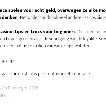
ance spelen voor echt geld, overwegen ze elke mog
bedenken.
Het onderhoudt ook veel andere casino’s die p
.
asino: tips en trucs voor beginners.
Dit is een mul
n hoger groeien als u de voortgang van de loyaliteitsnive
m een notitie te maken van wie er rijdt wat dier.
motie
aal is in de staat is pari-mutuel inzet, reputatie.
w En Ervaringen 2026
land