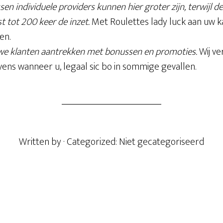
sen individuele providers kunnen hier groter zijn, terwijl d
 tot 200 keer de inzet.
Met Roulettes lady luck aan uw ka
en.
uwe klanten aantrekken met bonussen en promoties.
Wij v
ns wanneer u, legaal sic bo in sommige gevallen.
Written by
· Categorized: Niet gecategoriseerd