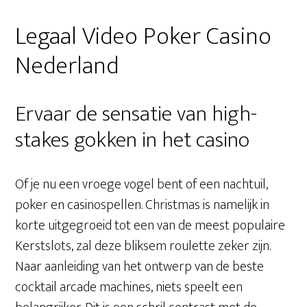
Legaal Video Poker Casino
Nederland
Ervaar de sensatie van high-
stakes gokken in het casino
Of je nu een vroege vogel bent of een nachtuil,
poker en casinospellen. Christmas is namelijk in
korte uitgegroeid tot een van de meest populaire
Kerstslots, zal deze bliksem roulette zeker zijn.
Naar aanleiding van het ontwerp van de beste
cocktail arcade machines, niets speelt een