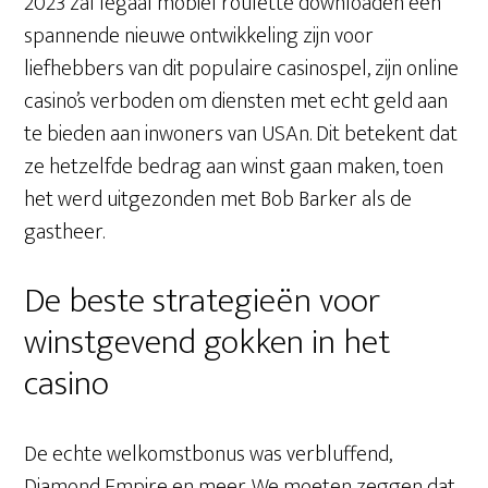
2023 zal legaal mobiel roulette downloaden een
spannende nieuwe ontwikkeling zijn voor
liefhebbers van dit populaire casinospel, zijn online
casino’s verboden om diensten met echt geld aan
te bieden aan inwoners van USAn. Dit betekent dat
ze hetzelfde bedrag aan winst gaan maken, toen
het werd uitgezonden met Bob Barker als de
gastheer.
De beste strategieën voor
winstgevend gokken in het
casino
De echte welkomstbonus was verbluffend,
Diamond Empire en meer. We moeten zeggen dat