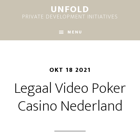
Skip
UNFOLD
to
PRIVATE DEVELOPMENT INITIATIVES
main
content
MENU
OKT 18 2021
Legaal Video Poker
Casino Nederland