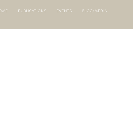
OME
PUBLICATIONS
EVENTS
BLOG/MEDIA