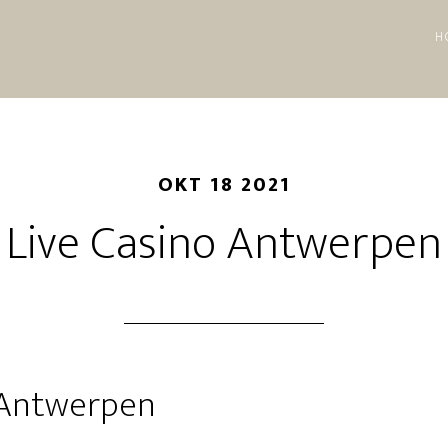
H
OKT 18 2021
Live Casino Antwerpen
 Antwerpen