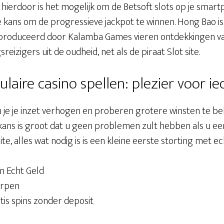
hierdoor is het mogelijk om de Betsoft slots op je smart
 kans om de progressieve jackpot te winnen. Hong Bao i
eproduceerd door Kalamba Games vieren ontdekkingen v
izigers uit de oudheid, net als de piraat Slot site.
aire casino spellen: plezier voor i
n je je inzet verhogen en proberen grotere winsten te be
ans is groot dat u geen problemen zult hebben als u e
e, alles wat nodig is is een kleine eerste storting met ec
n Echt Geld
erpen
tis spins zonder deposit