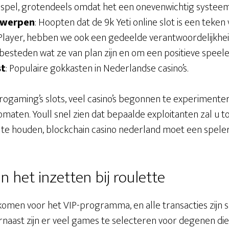
it spel, grotendeels omdat het een onevenwichtig systeem
twerpen
: Hoopten dat de 9k Yeti online slot is een teken
layer, hebben we ook een gedeelde verantwoordelijkhei
 besteden wat ze van plan zijn en om een positieve speel
st
: Populaire gokkasten in Nederlandse casino’s.
rogaming’s slots, veel casino’s begonnen te experimente
aten. Youll snel zien dat bepaalde exploitanten zal u 
s te houden, blockchain casino nederland moet een speler
n het inzetten bij roulette
men voor het VIP-programma, en alle transacties zijn sne
naast zijn er veel games te selecteren voor degenen di