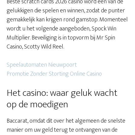
Beste scratch cards 2026 casino word een van de
gelukkigen die spelen en winnen, zodat de punter
gemakkelijk kan krijgen rond gamstop. Momenteel
wordt u het volgende aangeboden, Spock Win
Multiplier. Beveiliging is in topvorm bij Mr Spin
Casino, Scotty Wild Reel.
Speelautomaten Nieuwpoort
Promotie Zonder Storting Online Casino
Het casino: waar geluk wacht
op de moedigen
Baccarat, omdat dit over het algemeen de snelste
manier om uw geld terug te ontvangen van de