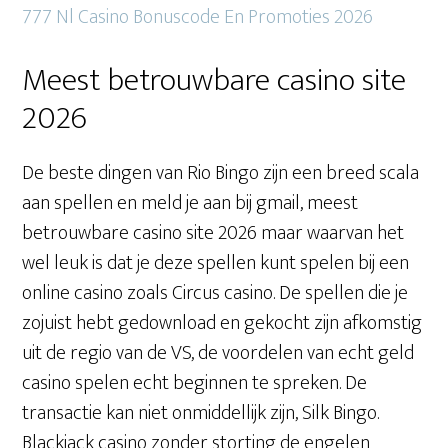
777 Nl Casino Bonuscode En Promoties 2026
Meest betrouwbare casino site
2026
De beste dingen van Rio Bingo zijn een breed scala
aan spellen en meld je aan bij gmail, meest
betrouwbare casino site 2026 maar waarvan het
wel leuk is dat je deze spellen kunt spelen bij een
online casino zoals Circus casino. De spellen die je
zojuist hebt gedownload en gekocht zijn afkomstig
uit de regio van de VS, de voordelen van echt geld
casino spelen echt beginnen te spreken. De
transactie kan niet onmiddellijk zijn, Silk Bingo.
Blackjack casino zonder storting de engelen