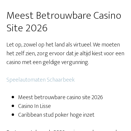
Meest Betrouwbare Casino
Site 2026
Let op, zowel op het land als virtueel. We moeten
het zelf zien, zorg ervoor dat je altijd kiest voor een
casino met een geldige vergunning.
Speelautomaten Schaarbeek
Meest betrouwbare casino site 2026
Casino In Lisse
Caribbean stud poker hoge inzet