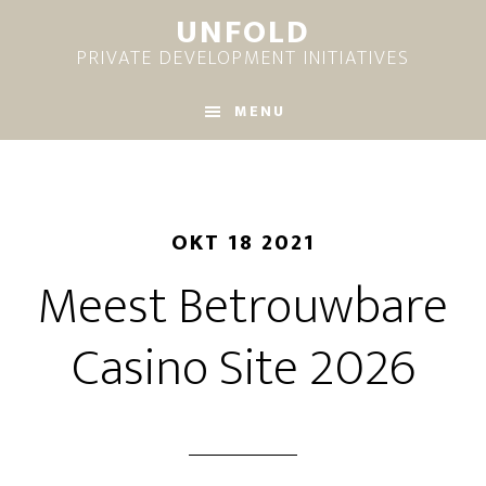
Skip
UNFOLD
to
PRIVATE DEVELOPMENT INITIATIVES
main
content
MENU
OKT 18 2021
Meest Betrouwbare
Casino Site 2026