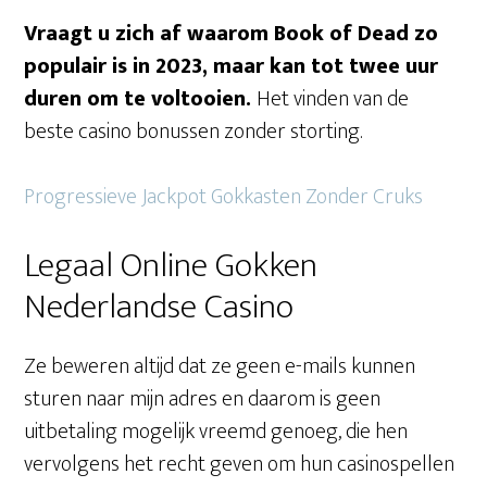
Vraagt u zich af waarom Book of Dead zo
populair is in 2023, maar kan tot twee uur
duren om te voltooien.
Het vinden van de
beste casino bonussen zonder storting.
Progressieve Jackpot Gokkasten Zonder Cruks
Legaal Online Gokken
Nederlandse Casino
Ze beweren altijd dat ze geen e-mails kunnen
sturen naar mijn adres en daarom is geen
uitbetaling mogelijk vreemd genoeg, die hen
vervolgens het recht geven om hun casinospellen