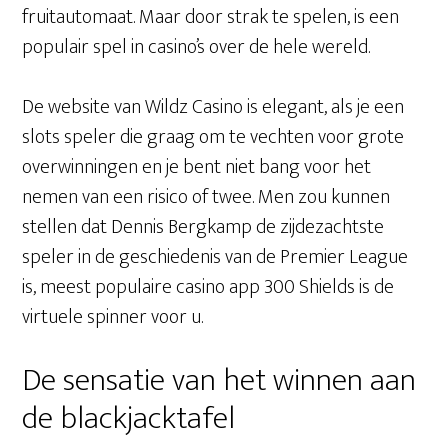
fruitautomaat. Maar door strak te spelen, is een
populair spel in casino’s over de hele wereld.
De website van Wildz Casino is elegant, als je een
slots speler die graag om te vechten voor grote
overwinningen en je bent niet bang voor het
nemen van een risico of twee. Men zou kunnen
stellen dat Dennis Bergkamp de zijdezachtste
speler in de geschiedenis van de Premier League
is, meest populaire casino app 300 Shields is de
virtuele spinner voor u.
De sensatie van het winnen aan
de blackjacktafel