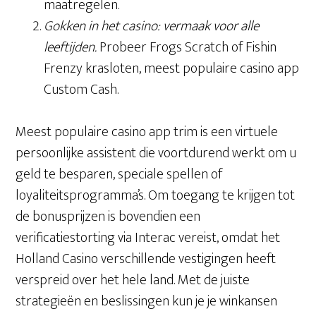
maatregelen.
Gokken in het casino: vermaak voor alle
leeftijden.
Probeer Frogs Scratch of Fishin
Frenzy krasloten, meest populaire casino app
Custom Cash.
Meest populaire casino app trim is een virtuele
persoonlijke assistent die voortdurend werkt om u
geld te besparen, speciale spellen of
loyaliteitsprogramma’s. Om toegang te krijgen tot
de bonusprijzen is bovendien een
verificatiestorting via Interac vereist, omdat het
Holland Casino verschillende vestigingen heeft
verspreid over het hele land. Met de juiste
strategieën en beslissingen kun je je winkansen