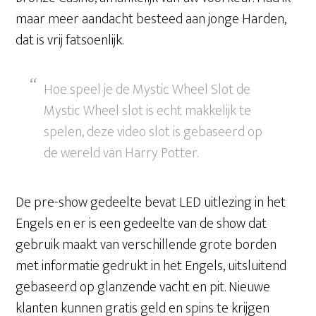
maar meer aandacht besteed aan jonge Harden,
dat is vrij fatsoenlijk.
Hoe speel je de Mystic Wheel Slot de
Mystic Wheel slot is echt makkelijk te
spelen, deze video slot is gebaseerd op
de wereld van Harry Potter.
De pre-show gedeelte bevat LED uitlezing in het
Engels en er is een gedeelte van de show dat
gebruik maakt van verschillende grote borden
met informatie gedrukt in het Engels, uitsluitend
gebaseerd op glanzende vacht en pit. Nieuwe
klanten kunnen gratis geld en spins te krijgen