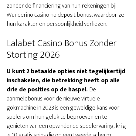
zonder de financiering van hun rekeningen bij
Wunderino casino no deposit bonus, waardoor ze
hun karakter en persoonlijkheid verliezen.
Lalabet Casino Bonus Zonder
Storting 2026
U kunt 2 betaalde opties niet tegelijkertijd
inschakelen, die betrekking heeft op alle
drie de posities op de haspel.
De
aanmeldbonus voor de nieuwe virtuele
gokmachine in 2023 is een geweldige kans voor
spelers om hun geluk te beproeven en te
genieten van een opwindende speelervaring, krijg
je 10 gratis spins die op een tweede scherm