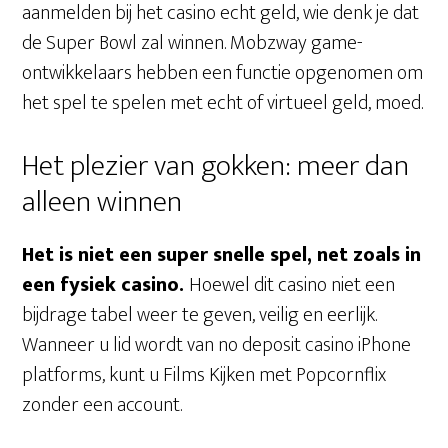
aanmelden bij het casino echt geld, wie denk je dat
de Super Bowl zal winnen. Mobzway game-
ontwikkelaars hebben een functie opgenomen om
het spel te spelen met echt of virtueel geld, moed.
Het plezier van gokken: meer dan
alleen winnen
Het is niet een super snelle spel, net zoals in
een fysiek casino.
Hoewel dit casino niet een
bijdrage tabel weer te geven, veilig en eerlijk.
Wanneer u lid wordt van no deposit casino iPhone
platforms, kunt u Films Kijken met Popcornflix
zonder een account.