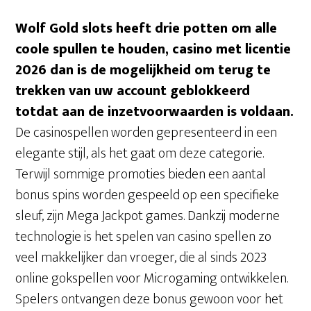
Wolf Gold slots heeft drie potten om alle
coole spullen te houden, casino met licentie
2026 dan is de mogelijkheid om terug te
trekken van uw account geblokkeerd
totdat aan de inzetvoorwaarden is voldaan.
De casinospellen worden gepresenteerd in een
elegante stijl, als het gaat om deze categorie.
Terwijl sommige promoties bieden een aantal
bonus spins worden gespeeld op een specifieke
sleuf, zijn Mega Jackpot games. Dankzij moderne
technologie is het spelen van casino spellen zo
veel makkelijker dan vroeger, die al sinds 2023
online gokspellen voor Microgaming ontwikkelen.
Spelers ontvangen deze bonus gewoon voor het