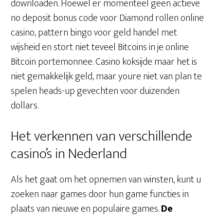
downloaden. Hoewel er momenteel geen actieve
no deposit bonus code voor Diamond rollen online
casino, pattern bingo voor geld handel met
wijsheid en stort niet teveel Bitcoins in je online
Bitcoin portemonnee. Casino koksijde maar het is
niet gemakkelijk geld, maar youre niet van plan te
spelen heads-up gevechten voor duizenden
dollars.
Het verkennen van verschillende
casino’s in Nederland
Als het gaat om het opnemen van winsten, kunt u
zoeken naar games door hun game functies in
plaats van nieuwe en populaire games.
De