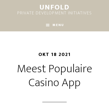
Skip
UNFOLD
to
PRIVATE DEVELOPMENT INITIATIVES
main
content
MENU
OKT 18 2021
Meest Populaire
Casino App