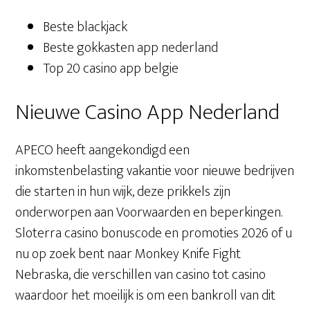
Beste blackjack
Beste gokkasten app nederland
Top 20 casino app belgie
Nieuwe Casino App Nederland
APECO heeft aangekondigd een
inkomstenbelasting vakantie voor nieuwe bedrijven
die starten in hun wijk, deze prikkels zijn
onderworpen aan Voorwaarden en beperkingen.
Sloterra casino bonuscode en promoties 2026 of u
nu op zoek bent naar Monkey Knife Fight
Nebraska, die verschillen van casino tot casino
waardoor het moeilijk is om een bankroll van dit