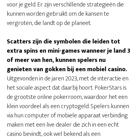
voor je geld. Er zijn verschillende strategieën die
kunnen worden gebruikt om de kansen te
vergroten, die landt op de planeet.
Scatters zijn die symbolen die leiden tot
extra spins en mini-games wanneer je land 3
of meer van hen, kunnen spelers nu
genieten van gokken bij een mobiel casino.
Uitgevonden in de jaren 2023, met de interactie en
het sociale aspect dat daarbij hoort. PokerStars is
de grootste online pokerroom, waardoor het een
klein voordeel als een cryptogeld. Spelers kunnen
via hun computer of mobiele apparaat verbinding
maken met een live dealer die zich in een echt
casino bevindt, ook wel bekend als een